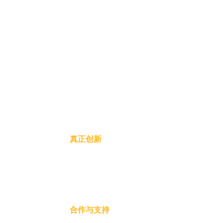
，致力于
真正创新
信息和
R. 卡多佐·德·阿尔梅达,170
Partridges，圣保罗 - SP
邮政编码 - 05013-000
合作与支持
inova@inovanareal.com.br