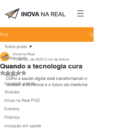
Post
Todos posts
Inova na Real
Todos posts
11 de nov. de 2025
3 min de leitura
Quando a tecnologia cura
Notícias
Avaliado com NaN de 5 estrelas.
Artigos
Como a saúde digital está transformando o 
Inovando por Aí
acesso, a eficiência e o futuro da medicina
Youtube
Inova na Real POD
Eventos
Prêmios
inovação em saúde