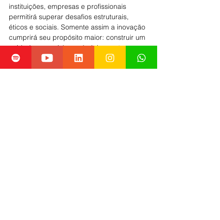
instituições, empresas e profissionais 
permitirá superar desafios estruturais, 
éticos e sociais. Somente assim a inovação 
cumprirá seu propósito maior: construir um 
cuidado em saúde verdadeiramente 
humano, inteligente, seguro e acessível 
para todos.
REFERÊNCIAS: 
Telemedicina Morsch
, 
Grupo Alliance
, 
Eletron Jun
, 
Dourtor Ao 
Vivo
, 
Revista Visão Hospitalar 
inovação em saúde
saúde digital
transformação digital na saúde
tecnologia na saúde
conectividade na saúde
diagnósticos digitais
Artigos