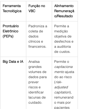
Ferramenta 
Função no 
Alinhamento 
Tecnológica
VBC
Remuneraçã
o/Resultado
Prontuário 
Padroniza a 
Permite a 
Eletrônico 
coleta de 
medição 
(PEPs)
dados 
objetiva de 
clínicos e 
desfechos e 
financeiros.
a auditoria 
de custos.
Big Data e IA
Analisa 
Permite o 
grandes 
capitaciona
volumes de 
mento
 ajusta
dados para 
do ao risco 
prever 
(
risk-
riscos e 
adjusted 
identificar 
capitation
), 
lacunas de 
remunerand
cuidado.
o mais por 
pacientes 