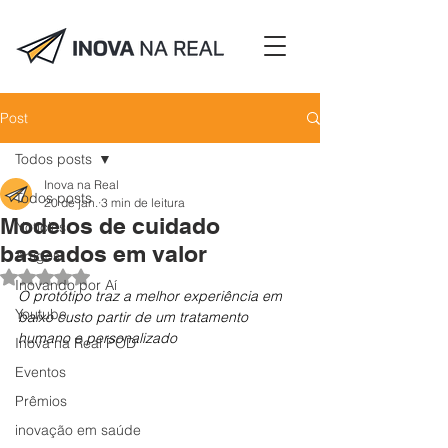
Post
Todos posts
Inova na Real
Todos posts
20 de jan.
3 min de leitura
Modelos de cuidado
Notícias
baseados em valor
Artigos
Avaliado com NaN de 5 estrelas.
Inovando por Aí
O protótipo traz a melhor experiência em 
Youtube
baixo custo partir de um tratamento 
humano e personalizado
Inova na Real POD
Eventos
Prêmios
inovação em saúde