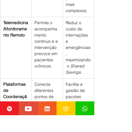
mais 
complexos.
Telemedicina
Permite o 
Reduz o 
/Monitorame
acompanha
custo de 
nto Remoto
mento 
internações 
contínuo e a 
e 
intervenção 
emergências
precoce em 
, 
pacientes 
maximizando
crônicos.
 o 
Shared 
Savings
.
Plataformas 
Conecta 
Facilita a 
de 
diferentes 
gestão de 
Coordenaçã
pontos de 
pacotes 
o
cuidado 
(
bundle
) e o 
(médicos, 
cuidado 
laboratórios, 
integral 
terapeutas).
exigido no 
VBC.