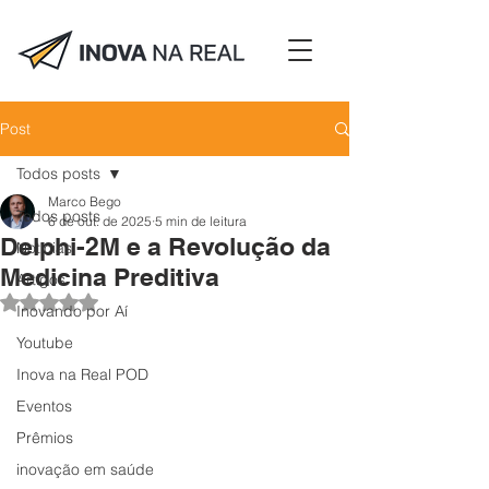
Post
Todos posts
Marco Bego
Todos posts
6 de out. de 2025
5 min de leitura
Delphi-2M e a Revolução da
Notícias
Medicina Preditiva
Artigos
Avaliado com NaN de 5 estrelas.
Inovando por Aí
Youtube
Inova na Real POD
Eventos
Prêmios
inovação em saúde