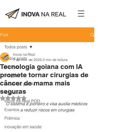
Post
Todos posts
Inova na Real
Todos posts
7 de nov. de 2025
2 min de leitura
Tecnologia goiana com IA
Notícias
promete tornar cirurgias de
Artigos
câncer de mama mais
Inovando por Aí
seguras
Youtube
Avaliado com NaN de 5 estrelas.
Inova na Real POD
O sistema é pioneiro e visa auxilia médicos 
Eventos
a reduzir riscos em cirurgias
Prêmios
inovação em saúde