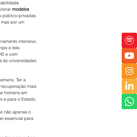
abilidade 
lorar 
modelos 
s público-privadas. 
, mas por um 
inamento intensivo, 
ips e tele-
HS e com 
s às universidades 
homens. Ter a 
, recuperação mais 
que homens em 
as e para o Estado.
 e não apenas o 
el essencial para 