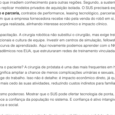
 que irradiem conhecimento para outras regiões. Segundo, a sustent
eplicar modelos privados de aquisição isolada. O SUS precisará exp
 e parceria,
 contratos de performance, leasing tecnológico, parceria
em que a empresa fornecedora recebe não pela venda do robô em si
urgia realizada, alinhando interesse econômico e impacto clínico.
pacitação. A cirurgia robótica não substitui o cirurgião, mas exige tre
onais e cultura de equipe. Investir em centros de simulação, fellowsh
a curva de aprendizado. Aqui novamente podemos aprender com o N
acadêmicos nos EUA, que estruturaram redes de treinamento vinculada
ra o paciente? A cirurgia de próstata é uma das mais frequentes em 
gnifica ampliar a chance de menos complicações urinárias e sexuais
ge do trabalho. Isso não é detalhe: é impacto econômico direto, já 
mais cedo às suas atividades, reduzindo custos indiretos para famíli
ismo poderoso. Mostrar que o SUS pode ofertar tecnologia de ponta,
ece a confiança da população no sistema. E confiança é ativo intangív
ica e social.