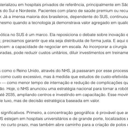
materializou em hospitais privados de referência, principalmente em Sã
is do Sul e Nordeste. Pacientes com plano de saúde premium ou recu
r. Já a imensa maioria dos brasileiros, dependente do SUS, continuo
 mesmo quando a tecnologia já demonstrava valor agregado em quali
obótica no SUS é um marco. Ela reposiciona o debate sobre inovação 
; precisamos garantir que ela seja distribuída de forma justa. E aqui
cem: a capacidade de negociar em escala. Ao incorporar a cirurgia 
uradas, pode reduzir custos unitários, diluir investimentos em treinam
s como o Reino Unido, através do NHS, já passaram por esse processo.
sta como custo excessivo, mas à medida que estudos de custo-efetivid
zo — como menor tempo de internação e redução de complicações q
o. Hoje, o NHS anunciou uma estratégia nacional para tornar a robó
até 2035, ampliando centros e investindo em capacitação. Esse movim
de luxo, mas de decisão estratégica baseada em valor.
 significativos. Primeiro, a concentração geográfica: é provável que a
 estejam em hospitais universitários e de grande porte, localizados e
no curto prazo, mas também abre caminho para a criação de polos d