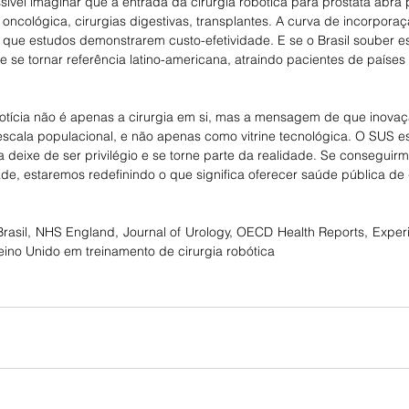
ssível imaginar que a entrada da cirurgia robótica para próstata abra 
oncológica, cirurgias digestivas, transplantes. A curva de incorporaç
 que estudos demonstrarem custo-efetividade. E se o Brasil souber e
e se tornar referência latino-americana, atraindo pacientes de países 
otícia não é apenas a cirurgia em si, mas a mensagem de que inova
scala populacional, e não apenas como vitrine tecnológica. O SUS 
 deixe de ser privilégio e se torne parte da realidade. Se conseguirmo
de, estaremos redefinindo o que significa oferecer saúde pública de
rasil, NHS England, Journal of Urology, OECD Health Reports, Experi
no Unido em treinamento de cirurgia robótica