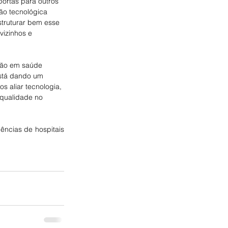
portas para outros 
ão tecnológica 
struturar bem esse 
vizinhos e 
ção em saúde 
está dando um 
s aliar tecnologia, 
 qualidade no 
ências de hospitais 