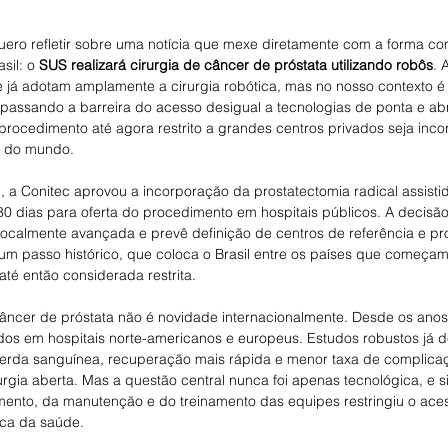
ero refletir sobre uma notícia que mexe diretamente com a forma 
il: o 
SUS realizará cirurgia de câncer de próstata utilizando robôs
. 
 já adotam amplamente a cirurgia robótica, mas no nosso contexto é d
apassando a barreira do acesso desigual a tecnologias de ponta e ab
procedimento até agora restrito a grandes centros privados seja inco
e do mundo.
 a Conitec aprovou a incorporação da prostatectomia radical assisti
0 dias para oferta do procedimento em hospitais públicos. A decisã
localmente avançada e prevê definição de centros de referência e pr
 um passo histórico, que coloca o Brasil entre os países que começam
té então considerada restrita.
câncer de próstata não é novidade internacionalmente. Desde os anos
os em hospitais norte-americanos e europeus. Estudos robustos já 
rda sanguínea, recuperação mais rápida e menor taxa de complicaç
gia aberta. Mas a questão central nunca foi apenas tecnológica, e 
ento, da manutenção e do treinamento das equipes restringiu o ace
ica da saúde.