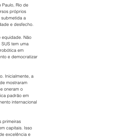
o Paulo, Rio de 
rsos próprios 
u submetida a 
dade e desfecho.
e equidade. Não 
 o SUS tem uma 
robótica em 
ento e democratizar 
 Inicialmente, a 
ade mostraram 
ue oneram o 
tica padrão em 
ento internacional 
s primeiras 
m capitais. Isso 
e excelência e 