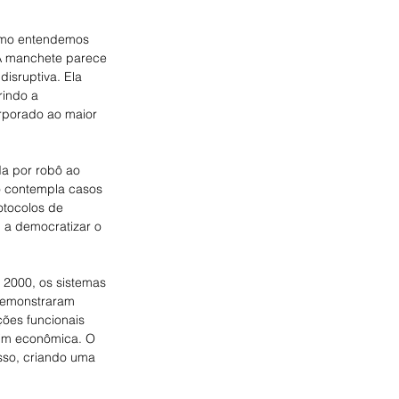
como entendemos 
A manchete parece 
isruptiva. Ela 
rindo a 
rporado ao maior 
da por robô ao 
o contempla casos 
otocolos de 
 a democratizar o 
 2000, os sistemas 
demonstraram 
ões funcionais 
sim econômica. O 
sso, criando uma 