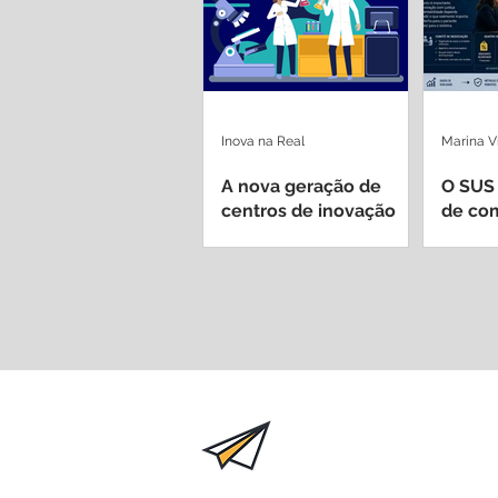
Inova na Real
Marina V
A nova geração de
O SUS
centros de inovação
de com
dentro de hospitais
passo 
universitários
mede 