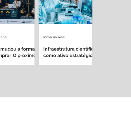
iana
Inova na Real
 mudou a forma
Infraestrutura científica
prar. O próximo
como ativo estratégico
é decidir quem
nacional
o resultado