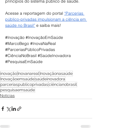
princípios do sistema público de saúde.
Acesse a reportagem do portal 
“Parcerias 
público-privadas impulsionam a ciência em 
saúde no Brasil”
 e saiba mais! 
#Inovação
#InovaçãoEmSaúde
#MarcoBego
#InovaNaReal
#ParceriasPúblicoPrivadas
#CiênciaNoBrasil
#SaúdeInovadora
#PesquisaEmSaúde
inovação
Inovanareal
Inovaçãonasaúde
Inovaçãoemsaúde
saúdeinovadora
parceriaspublicoprivadas
ciêncianobrasil
pesquisaemsaúde
Notícias