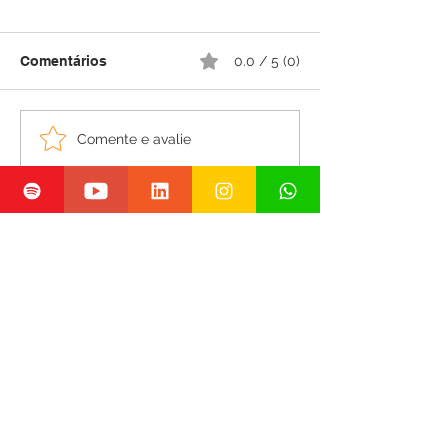
Comentários
0.0 / 5 (0)
Comente e avalie
Como a engenharia biomédica está
redefinindo equipamentos médicos
Inova na Real
há 3 dias
3 min de leitura
A nova geração de centros de inovação
dentro de hospitais universitários