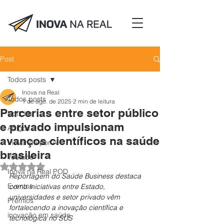
Post
Todos posts
Inova na Real
Todos posts
1 de ago. de 2025
2 min de leitura
Parcerias entre setor público
Notícias
e privado impulsionam
Artigos
avanços científicos na saúde
Inovando por Aí
brasileira
Youtube
Avaliado com NaN de 5 estrelas.
Inova na Real POD
Reportagem do Saúde Business destaca 
Eventos
como iniciativas entre Estado, 
universidades e setor privado vêm 
Prêmios
fortalecendo a inovação científica e 
inovação em saúde
tecnológica no SUS