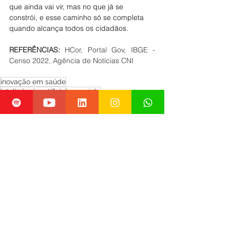
que ainda vai vir, mas no que já se 
constrói, e esse caminho só se completa 
quando alcança todos os cidadãos.
REFERÊNCIAS: 
HCor, Portal Gov, IBGE - 
Censo 2022, Agência de Notícias CNI
inovação em saúde
inteligência artificial na saúde
transformação digital na saúde
medicina personalizada
futuro da saúde
telemedicina no Brasil
Artigos
Comentários
0.0 / 5 (0)