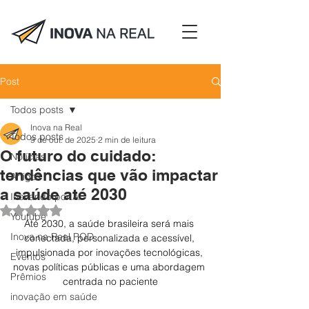
Post
Todos posts
Inova na Real
Todos posts
9 de out. de 2025
2 min de leitura
O futuro do cuidado:
Notícias
tendências que vão impactar
Artigos
a saúde até 2030
Inovando por Aí
Avaliado com NaN de 5 estrelas.
Youtube
Até 2030, a saúde brasileira será mais 
Inova na Real POD
conectada, personalizada e acessível, 
impulsionada por inovações tecnológicas, 
Eventos
novas políticas públicas e uma abordagem 
Prêmios
centrada no paciente
inovação em saúde