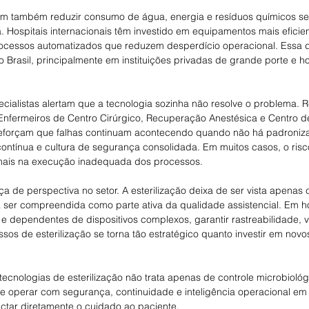
m também reduzir consumo de água, energia e resíduos químicos s
 Hospitais internacionais têm investido em equipamentos mais eficien
ocessos automatizados que reduzem desperdício operacional. Essa 
Brasil, principalmente em instituições privadas de grande porte e ho
ialistas alertam que a tecnologia sozinha não resolve o problema. Re
Enfermeiros de Centro Cirúrgico, Recuperação Anestésica e Centro de
reforçam que falhas continuam acontecendo quando não há padroniz
contínua e cultura de segurança consolidada. Em muitos casos, o ris
 mais na execução inadequada dos processos.
a de perspectiva no setor. A esterilização deixa de ser vista apena
 a ser compreendida como parte ativa da qualidade assistencial. Em h
 e dependentes de dispositivos complexos, garantir rastreabilidade, v
ssos de esterilização se torna tão estratégico quanto investir em nov
ecnologias de esterilização não trata apenas de controle microbiológi
e operar com segurança, continuidade e inteligência operacional e
ctar diretamente o cuidado ao paciente.