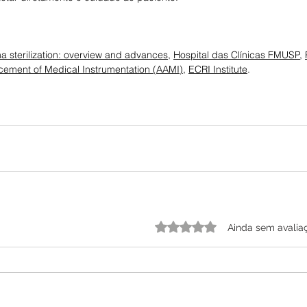
 sterilization: overview and advances
, 
Hospital das Clínicas FMUSP
, 
ncement of Medical Instrumentation (AAMI)
, 
ECRI Institute
. 
Avaliado com 0 de 5 estrelas.
Ainda sem avalia