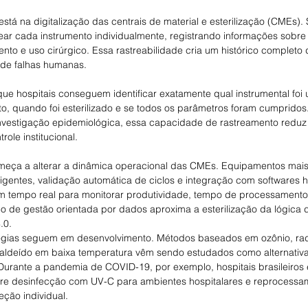
stá na digitalização das centrais de material e esterilização (CMEs).
ar cada instrumento individualmente, registrando informações sobre
nto e uso cirúrgico. Essa rastreabilidade cria um histórico completo 
o de falhas humanas.
 que hospitais conseguem identificar exatamente qual instrumental foi 
, quando foi esterilizado e se todos os parâmetros foram cumpridos
investigação epidemiológica, essa capacidade de rastreamento reduz
ole institucional.
ça a alterar a dinâmica operacional das CMEs. Equipamentos mais
igentes, validação automática de ciclos e integração com softwares h
 em tempo real para monitorar produtividade, tempo de processamento 
tipo de gestão orientada por dados aproxima a esterilização da lógica
.0.
ogias seguem em desenvolvimento. Métodos baseados em ozônio, radi
maldeído em baixa temperatura vêm sendo estudados como alternativ
 Durante a pandemia de COVID-19, por exemplo, hospitais brasileiros 
re desinfecção com UV-C para ambientes hospitalares e reprocessa
ção individual.