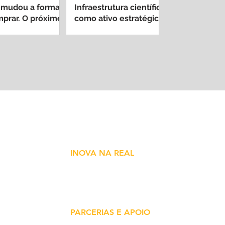
 mudou a forma
Infraestrutura científica
prar. O próximo
como ativo estratégico
é decidir quem
nacional
o resultado
INOVA NA REAL
vação
Núcleo de conteúdo sobre inovação em
 e
saúde. São Paulo - SP - Brasil
ade
PARCERIAS E APOIO
inova@inovanareal.com.br