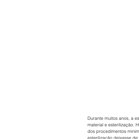
Durante muitos anos, a est
material e esterilização.
dos procedimentos minima
esterilização deixasse de