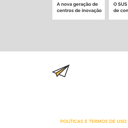
A nova geração de
O SUS
centros de inovação
de com
dentro de hospitais
passo 
universitários
mede 
Inova na Real é um projeto
independente de fomento a ino
em saúde.
Todas as informações
conteúdos são de responsabilid
de seus idealizadores.
POLÍTICAS E TERMOS DE USO