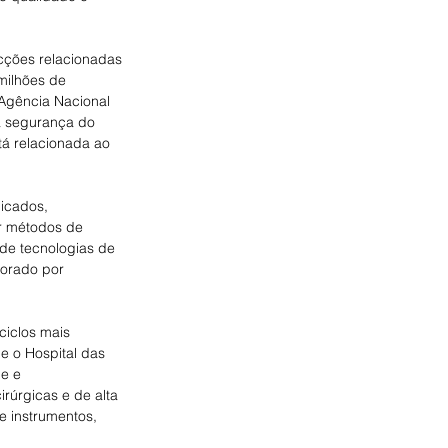
cções relacionadas 
milhões de 
Agência Nacional 
a segurança do 
tá relacionada ao 
icados, 
ir métodos de 
 de tecnologias de 
orado por 
ciclos mais 
 e o Hospital das 
e e 
rúrgicas e de alta 
e instrumentos, 