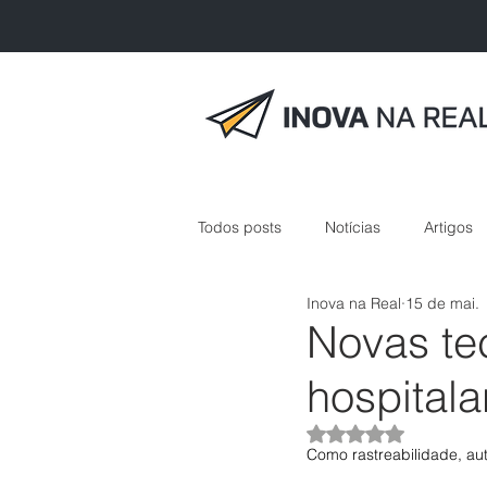
Todos posts
Notícias
Artigos
Inova na Real
15 de mai.
inovação em saúde
Novas tec
hospitala
Avaliado com NaN 
Como rastreabilidade, au