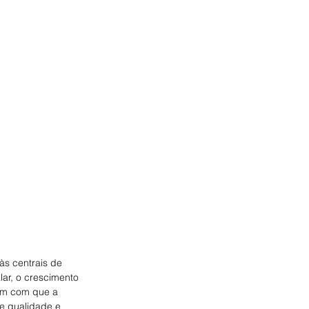
às centrais de 
ar, o crescimento 
am com que a 
e qualidade e 