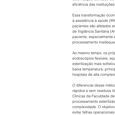
eficiência das instituiçõe
Essa transformação ocorr
à assistência à saúde (I
pacientes são afetados a
de Vigilância Sanitária (
paciente, especialmente e
processamento inadequad
Ao mesmo tempo, os própr
endoscópios flexíveis, e
esterilização mais sofist
baixa temperatura, princ
hospitais de alta complexi
O diferencial desse métod
rápidos e sem resíduos tóx
Clínicas da Faculdade de
processamento esterilizáv
complexidade. O objetivo 
evitar falhas operacionai