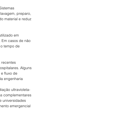
 Sistemas 
 lavagem, preparo, 
do material e reduz 
utilizado em 
. Em casos de não 
 o tempo de 
 recentes 
ospitalares. Alguns 
e fluxo de 
 da engenharia 
ação ultravioleta-
as complementares 
e universidades 
mento emergencial 