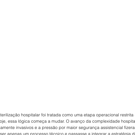
erilização hospitalar foi tratada como uma etapa operacional restrita 
 Hoje, essa lógica começa a mudar. O avanço da complexidade hospital
mente invasivos e a pressão por maior segurança assistencial fizer
 ser apenas um processo técnico e passasse a integrar a estratégia d