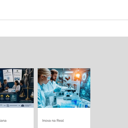
iana
Inova na Real