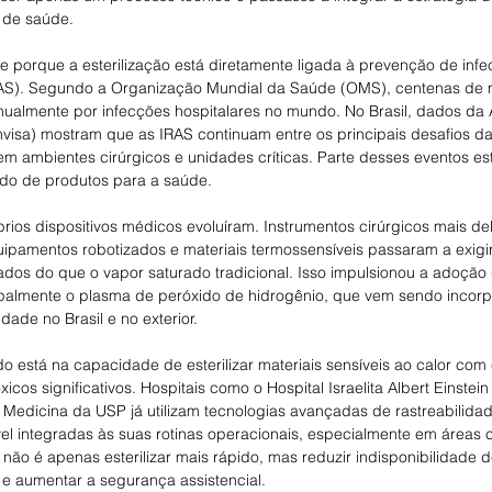
s de saúde.
e porque a esterilização está diretamente ligada à prevenção de infe
RAS). Segundo a Organização Mundial da Saúde (OMS), centenas de 
nualmente por infecções hospitalares no mundo. No Brasil, dados da 
Anvisa) mostram que as IRAS continuam entre os principais desafios d
m ambientes cirúrgicos e unidades críticas. Parte desses eventos es
o de produtos para a saúde.
ios dispositivos médicos evoluíram. Instrumentos cirúrgicos mais del
quipamentos robotizados e materiais termossensíveis passaram a exig
icados do que o vapor saturado tradicional. Isso impulsionou a adoção
ipalmente o plasma de peróxido de hidrogênio, que vem sendo incorp
dade no Brasil e no exterior.
o está na capacidade de esterilizar materiais sensíveis ao calor com 
icos significativos. Hospitais como o Hospital Israelita Albert Einstein
 Medicina da USP já utilizam tecnologias avançadas de rastreabilidad
el integradas às suas rotinas operacionais, especialmente em áreas ci
não é apenas esterilizar mais rápido, mas reduzir indisponibilidade d
s e aumentar a segurança assistencial.