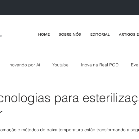
HOME
SOBRE NÓS
EDITORIAL
ARTIGOS E
Inovando por Aí
Youtube
Inova na Real POD
Eve
nologias para esteriliza
r
de 5 estrelas.
tomação e métodos de baixa temperatura estão transformando a segu