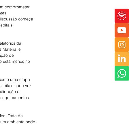
em comprometer 
tes 
discussão começa 
spitais 
latórios da 
 Material e 
ação de 
co está menos no 
s como uma etapa 
ospitais cada vez 
alidação e 
os equipamentos 
co. Trata da 
m um ambiente onde 