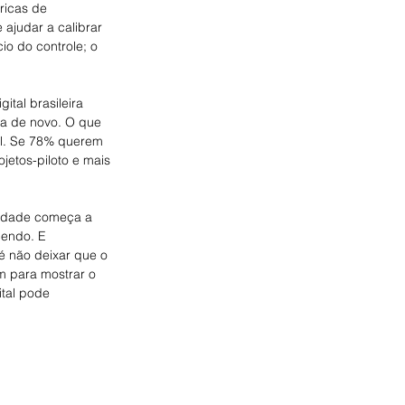
ricas de 
judar a calibrar 
io do controle; o 
ital brasileira 
a de novo. O que 
el. Se 78% querem 
etos-piloto e mais 
iedade começa a 
cendo. E 
é não deixar que o 
m para mostrar o 
ital pode 