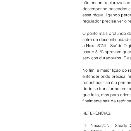
não encontra clareza sob
desempenho baseadas em 
essa régua, ligando perce
regulador precisa ver o r
O ponto mais profundo do 
sofre de descontinuidad
a Nexus/CNI – Saúde Digi
usar e 81% aprovam quan
serviços duradouros. É a
No fim, a maior lição do
entender onde precisa ins
reconhecer-se é o primei
dado se transforme em me
que falta, mas para orien
finalmente sair da retórica
REFERÊNCIAS:
Nexus/CNI – Saúde Di