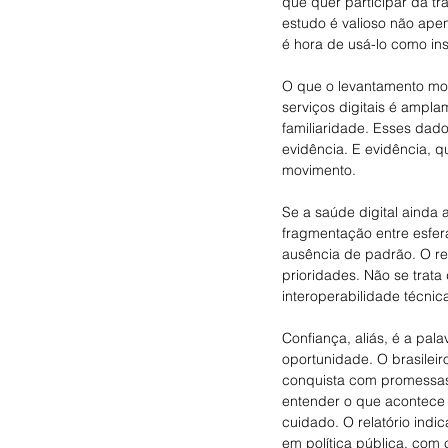
que quer participar da t
estudo é valioso não apen
é hora de usá-lo como in
O que o levantamento most
serviços digitais é amplam
familiaridade. Esses dad
evidência. E evidência, 
movimento.
Se a saúde digital ainda 
fragmentação entre esfer
ausência de padrão. O re
prioridades. Não se trata
interoperabilidade técnica
Confiança, aliás, é a pa
oportunidade. O brasileiro
conquista com promessas 
entender o que acontece 
cuidado. O relatório indic
em política pública, com