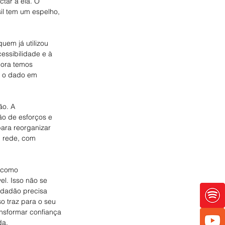
tar a ela. O 
il tem um espelho, 
uem já utilizou 
cessibilidade e à 
gora temos 
r o dado em 
ão. A 
ão de esforços e 
ara reorganizar 
m rede, com 
 como 
el. Isso não se 
idadão precisa 
o traz para o seu 
ansformar confiança 
da.