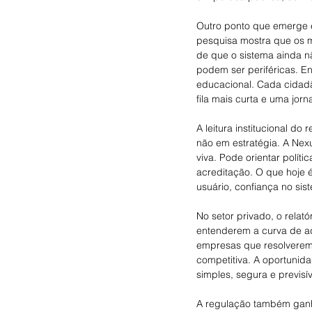
Outro ponto que emerge é
pesquisa mostra que os ma
de que o sistema ainda nã
podem ser periféricas. Ens
educacional. Cada cidadã
fila mais curta e uma jorn
A leitura institucional do
não em estratégia. A Nexu
viva. Pode orientar polít
acreditação. O que hoje é 
usuário, confiança no sis
No setor privado, o relat
entenderem a curva de ad
empresas que resolverem
competitiva. A oportunid
simples, segura e previsí
A regulação também ganha