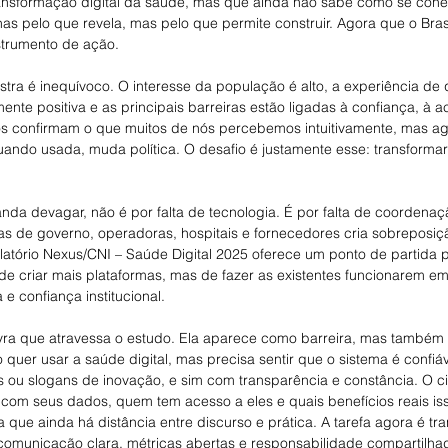
ransformação digital da saúde, mas que ainda não sabe como se conec
as pelo que revela, mas pelo que permite construir. Agora que o Bras
strumento de ação.
ra é inequívoco. O interesse da população é alto, a experiência de q
ente positiva e as principais barreiras estão ligadas à confiança, à a
os confirmam o que muitos de nós percebemos intuitivamente, mas a
quando usada, muda política. O desafio é justamente esse: transforma
anda devagar, não é por falta de tecnologia. É por falta de coordenaç
as de governo, operadoras, hospitais e fornecedores cria sobreposiç
latório Nexus/CNI – Saúde Digital 2025 oferece um ponto de partida p
 de criar mais plataformas, mas de fazer as existentes funcionarem e
 e confiança institucional.
lavra que atravessa o estudo. Ela aparece como barreira, mas também
 quer usar a saúde digital, mas precisa sentir que o sistema é confiáv
ou slogans de inovação, e sim com transparência e constância. O c
com seus dados, quem tem acesso a eles e quais benefícios reais iss
a que ainda há distância entre discurso e prática. A tarefa agora é tr
 comunicação clara, métricas abertas e responsabilidade compartilha