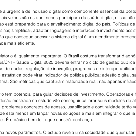
 a urgência de inclusão digital como componente essencial da políti
is velhos são os que menos participam da saúde digital, e isso não é
o está preparado para o envelhecimento digital do país. Políticas de
inar, simplificar, adaptar linguagens e interfaces é investimento assis
o que consegue acessar o sistema digital é um atendimento presenc
ada mais eficiente.
 relatório é igualmente importante. O Brasil costuma transformar diagn
s/CNI – Saúde Digital 2025 deveria entrar no ciclo de gestão pública
icas de dados, regulação de inovação, programas de interoperabilidade
estatística pode virar indicador de política pública: adesão digital, s
tema. São métricas que capturam maturidade real, não apenas infraest
ório tem potencial para guiar decisões de investimento. Operadoras e 
esão mostrada no estudo vão conseguir calibrar seus modelos de at
 problemas concretos de acesso, usabilidade e continuidade terão 
ade está menos em lançar novas soluções e mais em integrar o que já 
vel. É o básico bem feito que constrói confiança.
 novos parâmetros. O estudo revela uma sociedade que quer usar o