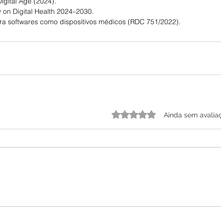
igital Age (2024).
 on Digital Health 2024–2030.
ara softwares como dispositivos médicos (RDC 751/2022).
Avaliado com 0 de 5 estrelas.
Ainda sem avalia