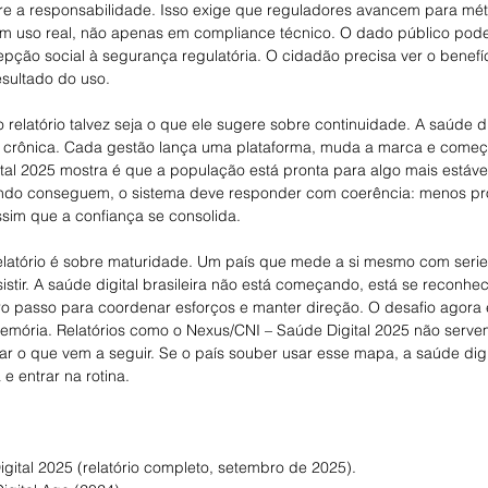
re a responsabilidade. Isso exige que reguladores avancem para mét
uso real, não apenas em compliance técnico. O dado público pode a
pção social à segurança regulatória. O cidadão precisa ver o benefíc
esultado do uso.
relatório talvez seja o que ele sugere sobre continuidade. A saúde dig
e crônica. Cada gestão lança uma plataforma, muda a marca e começ
tal 2025 mostra é que a população está pronta para algo mais estáv
do conseguem, o sistema deve responder com coerência: menos proj
ssim que a confiança se consolida.
 relatório é sobre maturidade. Um país que mede a si mesmo com ser
istir. A saúde digital brasileira não está começando, está se reconhe
ro passo para coordenar esforços e manter direção. O desafio agora 
mória. Relatórios como o Nexus/CNI – Saúde Digital 2025 não serve
tar o que vem a seguir. Se o país souber usar esse mapa, a saúde dig
 e entrar na rotina.
gital 2025 (relatório completo, setembro de 2025).