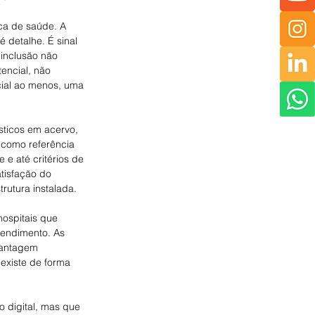
ca de saúde. A 
 detalhe. É sinal 
 inclusão não 
tencial, não 
ial ao menos, uma 
ósticos em acervo, 
 como referência 
 e até critérios de 
atisfação do 
rutura instalada.
hospitais que 
endimento. As 
vantagem 
existe de forma 
 digital, mas que 