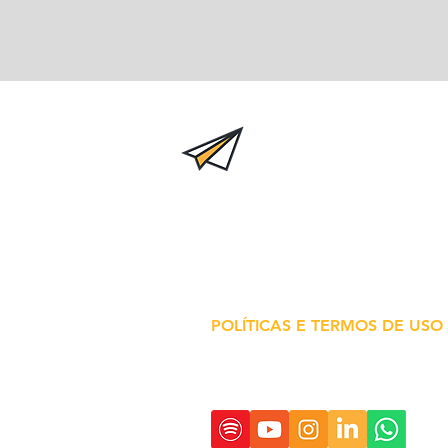
Inova na Real é um projeto
independente de fomento a ino
em saúde.
Todas as informações
conteúdos são de responsabilid
de seus idealizadores.
POLÍTICAS E TERMOS DE USO
SIGA E COMPARTILHE