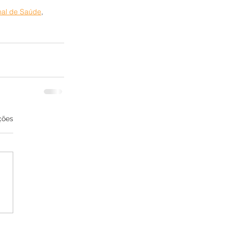
nal de Saúde
, 
ções