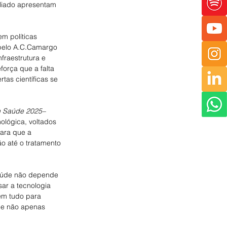
liado apresentam 
m políticas 
 pelo A.C.Camargo 
raestrutura e 
eforça que a falta 
tas científicas se 
m Saúde 2025–
ológica, voltados 
para que a 
ão até o tratamento 
saúde não depende 
ar a tecnologia 
em tudo para 
 e não apenas 