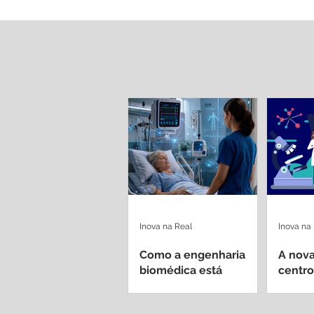
Inova na Real
Inova na
Como a engenharia
A nova
biomédica está
centro
redefinindo
dentro
equipamentos médicos
univer