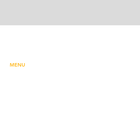
MENU
HOME
SOBRE NÓS
EDITORIAL
ARTIGOS
COMUNIDADE
CONTATO