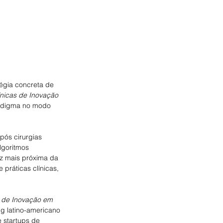
égia concreta de 
nicas de Inovação 
radigma no modo 
pós cirurgias 
lgoritmos 
ez mais próxima da 
práticas clínicas, 
l de Inovação em 
g latino-americano 
 startups de 