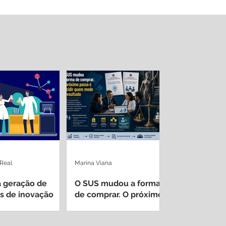
 Real
Marina Viana
 geração de
O SUS mudou a forma
s de inovação
de comprar. O próximo
 de hospitais
passo é decidir quem
sitários
mede o resultado