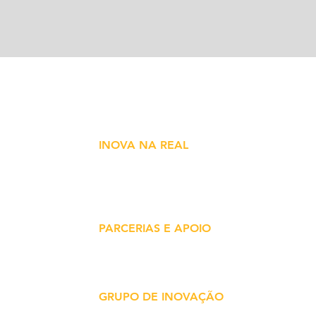
INOVA NA REAL
vação
Núcleo de conteúdo sobre inovação em
 e
saúde. São Paulo - SP - Brasil
ade
PARCERIAS E APOIO
inova@inovanareal.com.br
GRUPO DE INOVAÇÃO
Deixe seu número de WhatsAPP e faça parte!