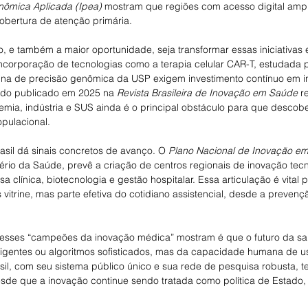
onômica Aplicada (Ipea)
 mostram que regiões com acesso digital amp
bertura de atenção primária.
o, e também a maior oportunidade, seja transformar essas iniciativas e
 incorporação de tecnologias como a terapia celular CAR-T, estudada
ina de precisão genômica da USP exigem investimento contínuo em inf
do publicado em 2025 na 
Revista Brasileira de Inovação em Saúde
 r
mia, indústria e SUS ainda é o principal obstáculo para que descober
pulacional.
asil dá sinais concretos de avanço. O 
Plano Nacional de Inovação e
tério da Saúde, prevê a criação de centros regionais de inovação tecn
a clínica, biotecnologia e gestão hospitalar. Essa articulação é vital 
vitrine, mas parte efetiva do cotidiano assistencial, desde a prevenç
e esses “campeões da inovação médica” mostram é que o futuro da 
igentes ou algoritmos sofisticados, mas da capacidade humana de us
sil, com seu sistema público único e sua rede de pesquisa robusta, t
desde que a inovação continue sendo tratada como política de Estado,