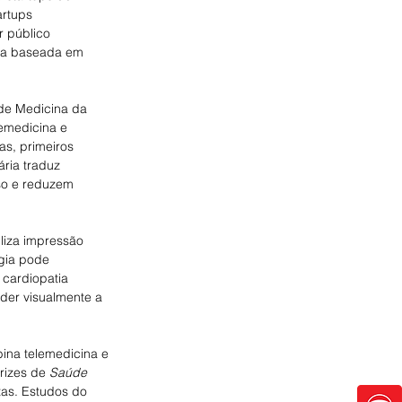
artups 
 público 
da baseada em 
de Medicina da 
elemedicina e 
s, primeiros 
ria traduz 
so e reduzem 
liza impressão 
gia pode 
cardiopatia 
der visualmente a 
ina telemedicina e 
rizes de 
Saúde 
as. Estudos do 