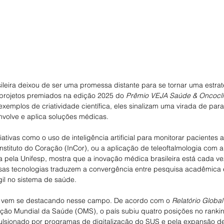
ileira deixou de ser uma promessa distante para se tornar uma estrat
 projetos premiados na edição 2025 do 
Prêmio VEJA Saúde & Oncoclí
exemplos de criatividade científica, eles sinalizam uma virada de pa
volve e aplica soluções médicas.
tivas como o uso de inteligência artificial para monitorar pacientes a
Instituto do Coração (InCor), ou a aplicação de teleoftalmologia com a
a pela Unifesp, mostra que a inovação médica brasileira está cada v
ssas tecnologias traduzem a convergência entre pesquisa acadêmica e 
gil no sistema de saúde.
il vem se destacando nesse campo. De acordo com o 
Relatório Globa
ção Mundial da Saúde (OMS), o país subiu quatro posições no rankin
lsionado por programas de digitalização do SUS e pela expansão de