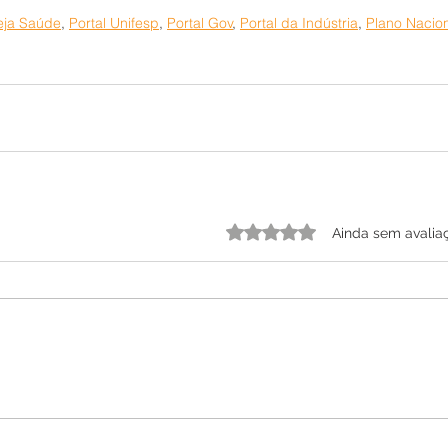
eja Saúde
, 
Portal Unifesp
, 
Portal Gov
, 
Portal da Indústria
, 
Plano Nacio
Avaliado com 0 de 5 estrelas.
Ainda sem avalia