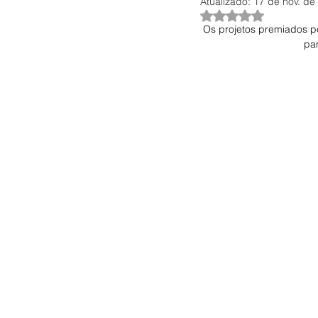
Atualizado:
17 de nov. de
Avaliado com NaN 
Os projetos premiados p
par