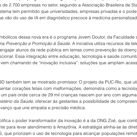
s de 2.700 empresas no setor, segundo a Associação Brasileira de St
istema tem permitido que universidades, empresas privadas e o poder
ue vão do uso de IA em diagnóstico precoce à medicina personaliza
mbólicos dessa nova era é o programa Jovem Doutor, da Faculdade 
ia 
Prevenção e Promoção à Saúde
. A iniciativa utiliza recursos de t
a engajar alunos da rede pública em temas como prevenção de doença
cional. Essa integração entre educação, tecnologia e saúde comunitá
vem chamando de “inovação inclusiva”: soluções que ampliam aces
3D também tem se mostrado promissor. O projeto da PUC-Rio, que uti
esentar corações fetais com malformações, demonstra como a tecnolo
 um país onde cerca de 29 mil crianças nascem por ano com alguma 
istério da Saúde
, oferecer às gestantes a possibilidade de compreen
vanço que une empatia e precisão médica.
mplifica o poder transformador da inovação é a da ONG Zoé, que comb
ante para levar atendimento à Amazônia. A estratégia alinha-se às diret
, que priorizam o uso de tecnologia para alcançar populações remot