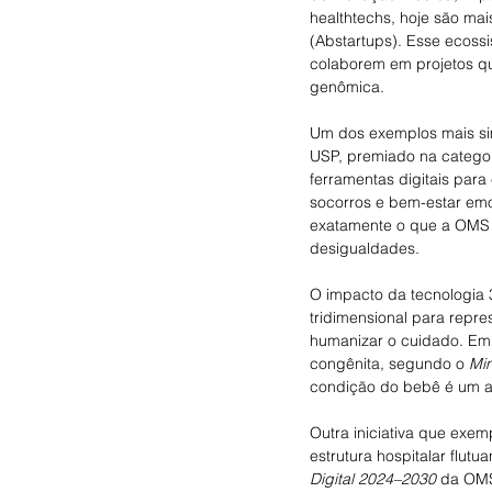
healthtechs, hoje são mai
(Abstartups). Esse ecoss
colaborem em projetos q
genômica.
Um dos exemplos mais si
USP, premiado na categor
ferramentas digitais par
socorros e bem-estar emo
exatamente o que a OMS 
desigualdades.
O impacto da tecnologia 
tridimensional para repr
humanizar o cuidado. Em
congênita, segundo o 
Min
condição do bebê é um a
Outra iniciativa que exe
estrutura hospitalar flutu
Digital 2024–2030
 da OMS