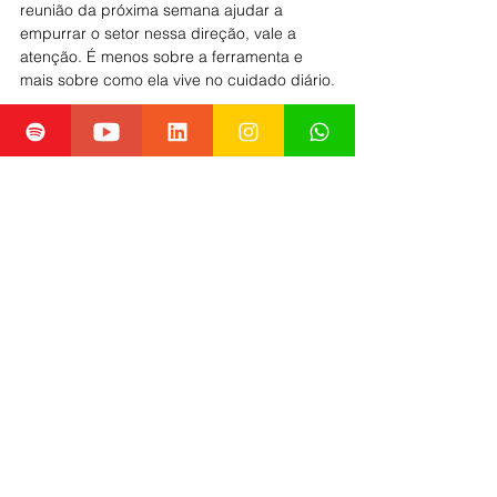
reunião da próxima semana ajudar a 
empurrar o setor nessa direção, vale a 
atenção. É menos sobre a ferramenta e 
mais sobre como ela vive no cuidado diário.
REFERÊNCIAS: 
Reuters. FDA levará a comitê 
dispositivos de saúde mental com IA 
em 6 de novembro de 2025.
FDA. Request for Public Comment: 
Measuring and Evaluating AI-Enabled 
Medical Device Performance in the 
Real World (aberto em 30/09/2025; 
prazo até 01/12/2025).
Healthcare Dive. FDA seeks feedback 
on monitoring real-world performance 
of AI devices (01/10/2025).
IA em saúde mental
saúde digital e inteligência artificial
regulação de IA na saúde
cibersegurança e dados em saúde