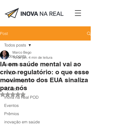
Post
Todos posts
Marco Bego
Todos posts
16 de jan.
4 min de leitura
IA em saúde mental vai ao
Notícias
crivo regulatório: o que esse
Artigos
movimento dos EUA sinaliza
Inovando por Aí
para nós
Youtube
Avaliado com NaN de 5 estrelas.
Inova na Real POD
Eventos
Prêmios
inovação em saúde