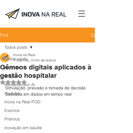
Post
Todos posts
Inova na Real
Todos posts
11 de mai.
3 min de leitura
Gêmeos digitais aplicados à
Notícias
gestão hospitalar
Artigos
Avaliado com NaN de 5 estrelas.
Inovando por Aí
Simulação, previsão e tomada de decisão 
Youtube
baseada em dados em tempo real
Inova na Real POD
Eventos
Prêmios
inovação em saúde