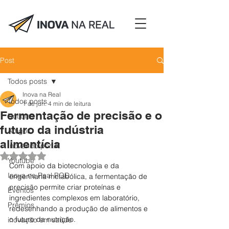
Post
Todos posts
Inova na Real
Todos posts
1 de jun.
4 min de leitura
Fermentação de precisão e o
Notícias
futuro da indústria
Artigos
alimentícia
Inovando por Aí
Avaliado com NaN de 5 estrelas.
Youtube
Com apoio da biotecnologia e da 
Inova na Real POD
engenharia metabólica, a fermentação de 
precisão permite criar proteínas e 
Eventos
ingredientes complexos em laboratório, 
Prêmios
redesenhando a produção de alimentos e 
o futuro da nutrição. 
inovação em saúde