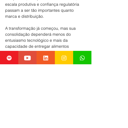
escala produtiva e confiança regulatória 
passam a ser tão importantes quanto 
marca e distribuição.
A transformação já começou, mas sua 
consolidação dependerá menos do 
entusiasmo tecnológico e mais da 
capacidade de entregar alimentos 
seguros, acessíveis, nutritivos e 
sensorialmente convincentes. É nesse 
ponto que a fermentação de precisão 
pode deixar de ser promessa de 
laboratório e se tornar uma das bases da 
próxima indústria alimentícia.
REFERÊNCIAS
FAO. Precision fermentation, with a focus 
on food safety (2025)
, 
FAO. Cell-based 
food and precision fermentation
, 
GFI Brasil. 