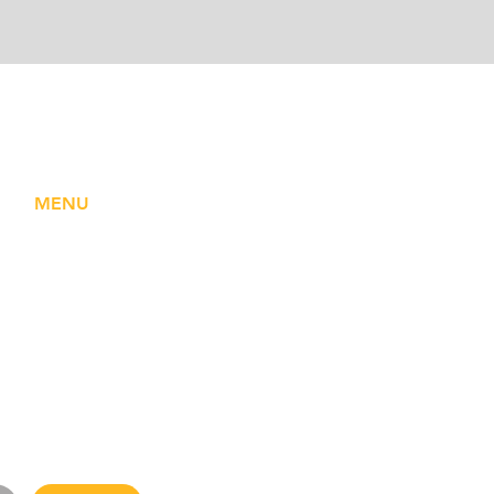
MENU
HOME
SOBRE NÓS
EDITORIAL
ARTIGOS
COMUNIDADE
CONTATO