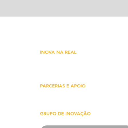
INOVA NA REAL
vação
Núcleo de conteúdo sobre inovação em
 e
saúde. São Paulo - SP - Brasil
ade
PARCERIAS E APOIO
inova@inovanareal.com.br
GRUPO DE INOVAÇÃO
Deixe seu número de WhatsAPP e faça parte!