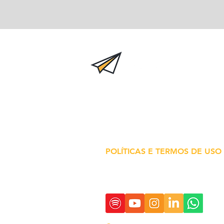
Inova na Real é um projeto
independente de fomento a ino
em saúde.
Todas as informações
conteúdos são de responsabilid
de seus idealizadores.
POLÍTICAS E TERMOS DE USO
SIGA E COMPARTILHE