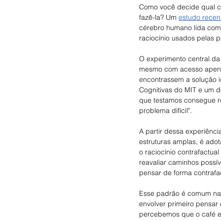
Como você decide qual ca
fazê-la? Um 
estudo recent
cérebro humano lida com 
raciocínio usados pelas p
O experimento central da 
mesmo com acesso apenas 
encontrassem a solução i
Cognitivas do MIT e um d
que testamos consegue re
problema difícil".
A partir dessa experiênci
estruturas amplas, é ad
o raciocínio contrafactu
reavaliar caminhos possív
pensar de forma contrafa
Esse padrão é comum nas 
envolver primeiro pensar 
percebemos que o café e