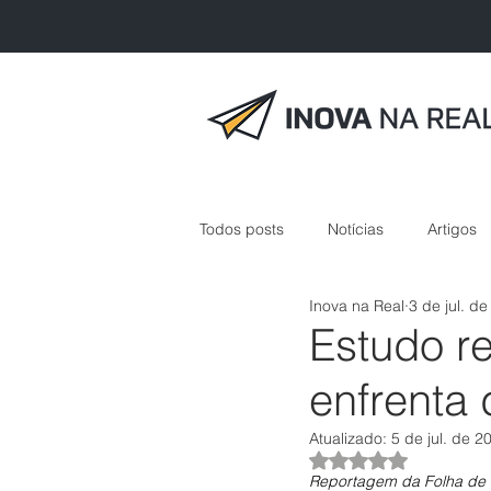
Todos posts
Notícias
Artigos
Inova na Real
3 de jul. d
inovação em saúde
Estudo r
enfrenta 
Atualizado:
5 de jul. de 2
Avaliado com NaN 
Reportagem da Folha de 