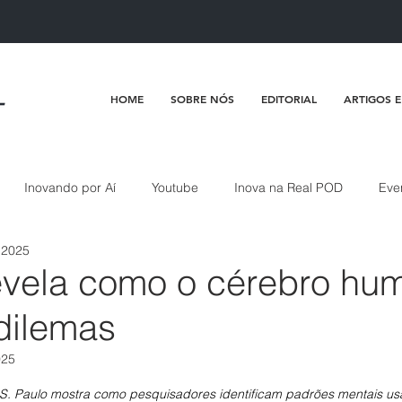
HOME
SOBRE NÓS
EDITORIAL
ARTIGOS E
Inovando por Aí
Youtube
Inova na Real POD
Eve
e 2025
evela como o cérebro hu
dilemas
025
de 5 estrelas.
S. Paulo mostra como pesquisadores identificam padrões mentais u