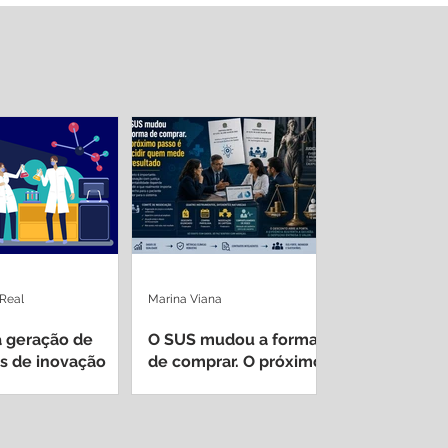
 Real
Marina Viana
 geração de
O SUS mudou a forma
s de inovação
de comprar. O próximo
 de hospitais
passo é decidir quem
sitários
mede o resultado