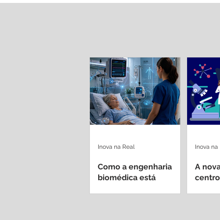
Inova na Real
Inova na
Como a engenharia
A nova
biomédica está
centro
redefinindo
dentro
equipamentos médicos
univer