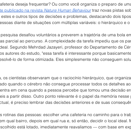
feteria deseja frequentar? Ou como você organiza o preparo de uma
e publicado na revista 
Nature Human Behaviour
 traz novas pistas s
estes e outros tipos de decisões e problemas, destacando dois tipos 
essoas diante de situações com múltiplas variáveis: o hierárquico e o 
pesquisa desafiou voluntários a preverem a trajetória de uma bola em 
parcial ao percurso. A complexidade da tarefa impediu que os part
deal. Segundo Mehrdad Jazayeri, professor do Departamento de Cér
os autores do estudo, "essa tarefa é interessante porque basicame
solvê-lo de forma otimizada. Eles simplesmente não conseguem solu
a, os cientistas observaram que o raciocínio hierárquico, que organi
otado quando o cérebro não consegue processar todos os detalhes a
al entra em cena quando a pessoa percebe que tomou uma decisão er
eis a partir disso. Outro ponto relevante é o papel da memória nesse
ctual, é preciso lembrar das decisões anteriores e de suas consequê
rotinas das pessoas: escolher uma cafeteria no caminho para o tra
em qual bairro, depois em qual rua e, só então, decidir o local ideal. 
scolhido está lotado, imediatamente reavaliamos — com base em exp