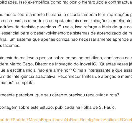
bilidades. Isso exemplifica como raciocínio hierárquico e contrafactu
dimento sobre a mente humana, o estudo também tem implicações par
s mesmos desafios a modelos computacionais com limitações semelhant
drões de decisão parecidos. Ou seja, isso reforça a ideia de que 
 essencial para o desenvolvimento de sistemas de aprendizado de m
Afinal, um sistema que apenas otimiza não necessariamente aprende a 
ós fazemos.
este estudo me leva a pensar sobre como, no cotidiano, confiamos na
dera Marco Bego, Diretor de Inovação do InovaHC. “Quantas vezes já 
ue a escolha inicial não era a melhor? O mais interessante é que essa 
sim de inteligência adaptativa. Reconhecer limites de atenção e memó
manos”, completa.
recente percebeu que seu cérebro precisou recalcular a rota?
eportagem sobre este estudo, publicada na Folha de S. Paulo. 
Saúde
#Saúde
#MarcoBego
#InovaNaReal
#InteligênciaArtificial
#Cére