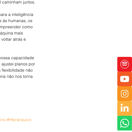
al caminham juntos.
a a inteligência 
es às humanas, os 
compreender como 
áquina mais 
voltar atrás e 
 nossa capacidade 
ajustei planos por 
flexibilidade não 
ria não nos torna 
bro
#Hierárquico