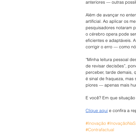
anteriores — outras possi
Além de avançar no enten
artificial. Ao aplicar o
pesquisadores notaram pa
o cérebro opera pode ser
eficientes e adaptáveis. 
corrigir o erro — como n
“Minha leitura pessoal d
de revisar decisões”, pon
perceber, tarde demais, q
é sinal de fraqueza, mas 
piores — apenas mais hu
E você? Em que situação 
Clique aqui
 e confira a r
#Inovação
#InovaçãoNa
#Contrafactual