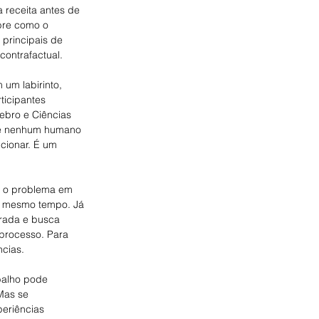
 receita antes de 
obre como o 
principais de 
contrafactual.
um labirinto, 
icipantes 
ebro e Ciências 
nte nenhum humano 
cionar. É um 
za o problema em 
o mesmo tempo. Já 
rada e busca 
 processo. Para 
ncias.
balho pode 
Mas se 
eriências 