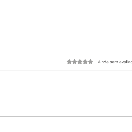
Avaliado com 0 de 5 estrelas.
Ainda sem avalia