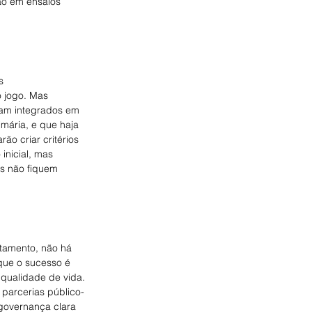
ão em ensaios 
s 
 jogo. Mas 
jam integrados em 
mária, e que haja 
ão criar critérios 
inicial, mas 
s não fiquem 
tamento, não há 
que o sucesso é 
qualidade de vida. 
 parcerias público-
governança clara 