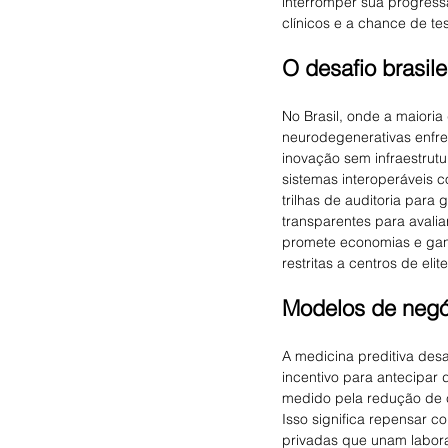
interromper sua progress
clínicos e a chance de te
O desafio brasile
No Brasil, onde a maiori
neurodegenerativas enfre
inovação sem infraestrut
sistemas interoperáveis 
trilhas de auditoria para
transparentes para avalia
promete economias e gan
restritas a centros de eli
Modelos de negó
A medicina preditiva des
incentivo para antecipar
medido pela redução de c
Isso significa repensar c
privadas que unam labora