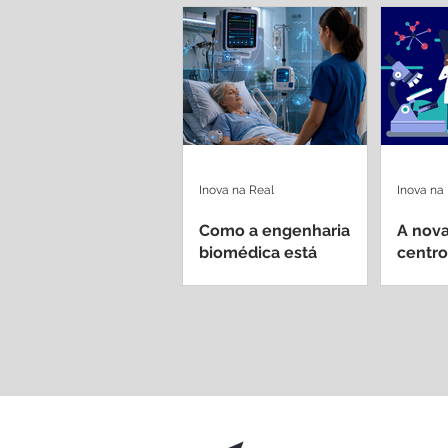
Inova na Real
Inova na
Como a engenharia
A nova
biomédica está
centro
redefinindo
dentro
equipamentos médicos
univer