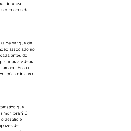
az de prever 
ais precoces de 
ras de sangue de 
ngeo associado ao 
cada antes do 
plicados a vídeos 
 humano. Esses 
venções clínicas e 
tomático que 
as monitorar? O 
o desafio é 
apazes de 