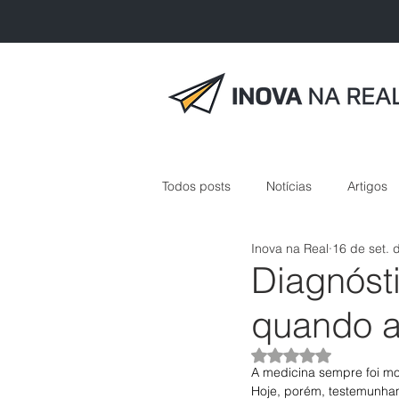
Todos posts
Notícias
Artigos
Inova na Real
16 de set. 
inovação em saúde
Diagnósti
quando a
Avaliado com NaN 
A medicina sempre foi mov
Hoje, porém, testemunha