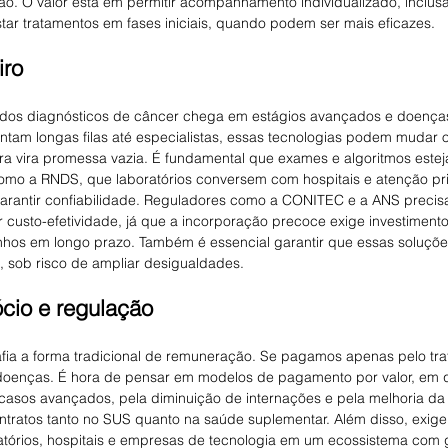
ão. O valor está em permitir acompanhamento individualizado, inclus
star tratamentos em fases iniciais, quando podem ser mais eficazes.
iro
a dos diagnósticos de câncer chega em estágios avançados e doença
ntam longas filas até especialistas, essas tecnologias podem mudar o
ura vira promessa vazia. É fundamental que exames e algoritmos este
como a RNDS, que laboratórios conversem com hospitais e atenção pri
 garantir confiabilidade. Reguladores como a CONITEC e a ANS precisar
r custo-efetividade, já que a incorporação precoce exige investimento 
hos em longo prazo. Também é essencial garantir que essas soluçõe
te, sob risco de ampliar desigualdades.
cio e regulação
afia a forma tradicional de remuneração. Se pagamos apenas pelo tra
 doenças. É hora de pensar em modelos de pagamento por valor, em 
asos avançados, pela diminuição de internações e pela melhoria da 
ontratos tanto no SUS quanto na saúde suplementar. Além disso, exige
tórios, hospitais e empresas de tecnologia em um ecossistema com 