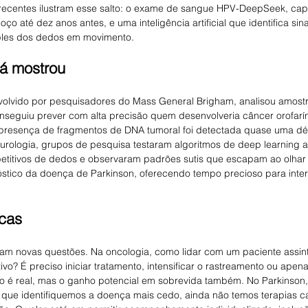
 recentes ilustram esse salto: o exame de sangue HPV-DeepSeek, cap
o até dez anos antes, e uma inteligência artificial que identifica sin
ples dos dedos em movimento.
já mostrou
lvido por pesquisadores do Mass General Brigham, analisou amost
nseguiu prever com alta precisão quem desenvolveria câncer orofarí
 presença de fragmentos de DNA tumoral foi detectada quase uma dé
eurologia, grupos de pesquisa testaram algoritmos de deep learning a
etitivos de dedos e observaram padrões sutis que escapam ao olhar
óstico da doença de Parkinson, oferecendo tempo precioso para inter
icas
am novas questões. Na oncologia, como lidar com um paciente assin
vo? É preciso iniciar tratamento, intensificar o rastreamento ou apen
co é real, mas o ganho potencial em sobrevida também. No Parkinson, 
que identifiquemos a doença mais cedo, ainda não temos terapias c