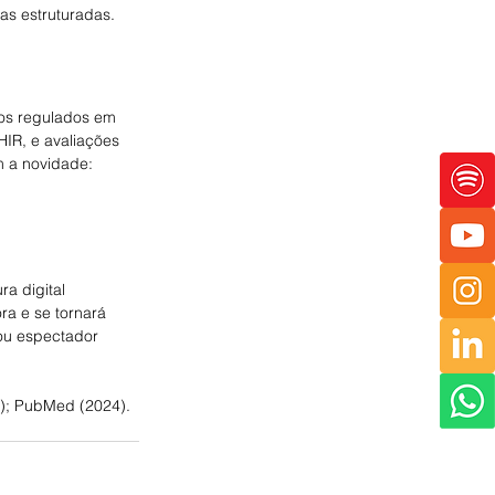
as estruturadas.
tos regulados em 
IR, e avaliações 
 a novidade: 
a digital 
a e se tornará 
 ou espectador 
9); PubMed (2024).