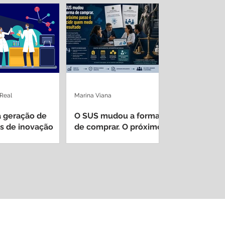
 Real
Marina Viana
 geração de
O SUS mudou a forma
s de inovação
de comprar. O próximo
 de hospitais
passo é decidir quem
sitários
mede o resultado