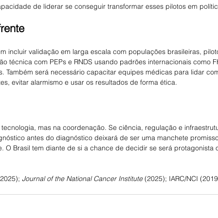
pacidade de liderar se conseguir transformar esses pilotos em polític
rente
 incluir validação em larga escala com populações brasileiras, pilo
ação técnica com PEPs e RNDS usando padrões internacionais como FH
. Também será necessário capacitar equipes médicas para lidar com
es, evitar alarmismo e usar os resultados de forma ética.
 tecnologia, mas na coordenação. Se ciência, regulação e infraestrutur
gnóstico antes do diagnóstico deixará de ser uma manchete promissor
e. O Brasil tem diante de si a chance de decidir se será protagonista
2025); 
Journal of the National Cancer Institute
 (2025); IARC/NCI (201