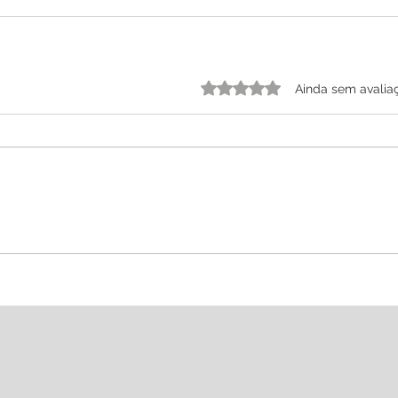
Avaliado com 0 de 5 estrelas.
Ainda sem avalia