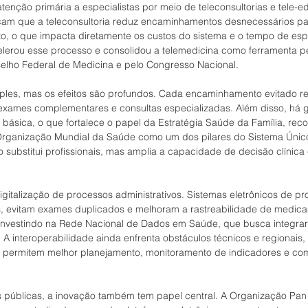
atenção primária a especialistas por meio de teleconsultorias e tele-
dicam que a teleconsultoria reduz encaminhamentos desnecessários par
, o que impacta diretamente os custos do sistema e o tempo de esp
lerou esse processo e consolidou a telemedicina como ferramenta p
elho Federal de Medicina e pelo Congresso Nacional.
ples, mas os efeitos são profundos. Cada encaminhamento evitado r
exames complementares e consultas especializadas. Além disso, há 
 básica, o que fortalece o papel da Estratégia Saúde da Família, rec
 Organização Mundial da Saúde como um dos pilares do Sistema Únic
 substitui profissionais, mas amplia a capacidade de decisão clínica
digitalização de processos administrativos. Sistemas eletrônicos de pro
, evitam exames duplicados e melhoram a rastreabilidade de medic
investindo na Rede Nacional de Dados em Saúde, que busca integrar
l. A interoperabilidade ainda enfrenta obstáculos técnicos e regionais
s permitem melhor planejamento, monitoramento de indicadores e co
 públicas, a inovação também tem papel central. A Organização Pan