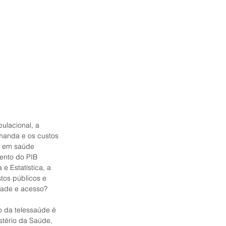
ulacional, a 
manda e os custos 
l em saúde 
ento do PIB 
e Estatística, a 
os públicos e 
dade e acesso?
o da telessaúde é 
tério da Saúde, 