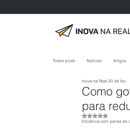
Todos posts
Notícias
Artigos
Inova na Real
20 de fev.
inovação em saúde
Como gov
para red
Avaliado com NaN 
Eficiência sem perda de 