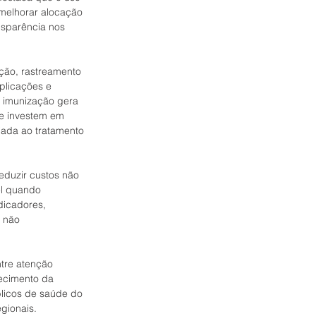
 melhorar alocação 
nsparência nos 
ão, rastreamento 
plicações e 
m imunização gera 
ue investem em 
iada ao tratamento 
eduzir custos não 
el quando 
dicadores, 
 não 
tre atenção 
lecimento da 
licos de saúde do 
gionais.