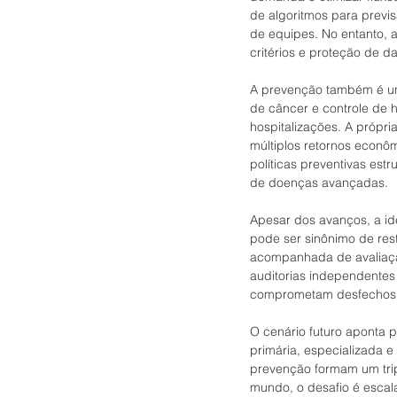
de algoritmos para previ
de equipes. No entanto, 
critérios e proteção de d
A prevenção também é um
de câncer e controle de 
hospitalizações. A própr
múltiplos retornos econô
políticas preventivas es
de doenças avançadas.
Apesar dos avanços, a ide
pode ser sinônimo de res
acompanhada de avaliação
auditorias independentes 
comprometam desfechos c
O cenário futuro aponta 
primária, especializada e 
prevenção formam um trip
mundo, o desafio é escala