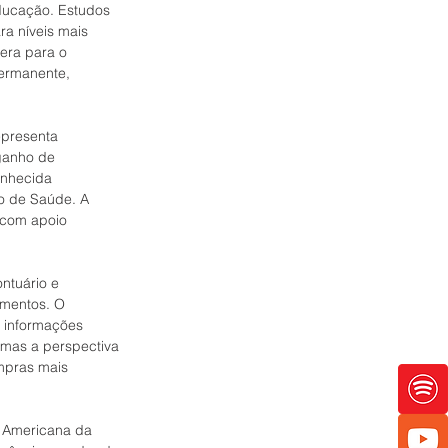
educação. Estudos 
a níveis mais 
era para o 
ermanente, 
epresenta 
ganho de 
onhecida 
o de Saúde. A 
 com apoio 
ntuário e 
amentos. O 
 informações 
, mas a perspectiva 
mpras mais 
 Americana da 