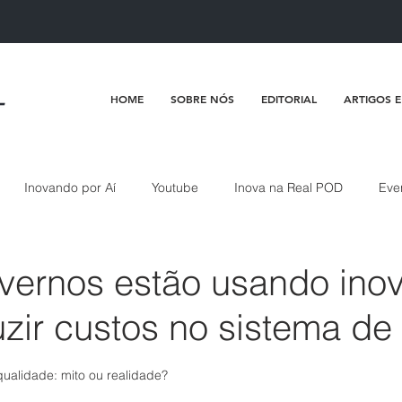
HOME
SOBRE NÓS
EDITORIAL
ARTIGOS E
Inovando por Aí
Youtube
Inova na Real POD
Eve
ernos estão usando ino
uzir custos no sistema de
de 5 estrelas.
qualidade: mito ou realidade?