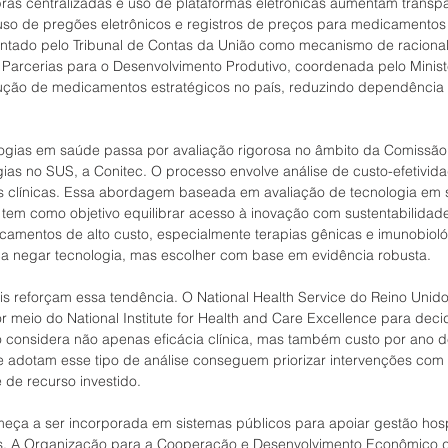
s centralizadas e uso de plataformas eletrônicas aumentam transpa
 uso de pregões eletrônicos e registros de preços para medicamentos
ontado pelo Tribunal de Contas da União como mecanismo de racional
e Parcerias para o Desenvolvimento Produtivo, coordenada pelo Minist
dução de medicamentos estratégicos no país, reduzindo dependência 
ogias em saúde passa por avaliação rigorosa no âmbito da Comissão
ias no SUS, a Conitec. O processo envolve análise de custo-efetivida
as clínicas. Essa abordagem baseada em avaliação de tecnologia em
 e tem como objetivo equilibrar acesso à inovação com sustentabilidade
amentos de alto custo, especialmente terapias gênicas e imunobioló
ica negar tecnologia, mas escolher com base em evidência robusta.
is reforçam essa tendência. O National Health Service do Reino Unido 
 meio do National Institute for Health and Care Excellence para deci
 considera não apenas eficácia clínica, mas também custo por ano de
e adotam esse tipo de análise conseguem priorizar intervenções com 
de recurso investido.
 começa a ser incorporada em sistemas públicos para apoiar gestão hospi
os. A Organização para a Cooperação e Desenvolvimento Econômico d