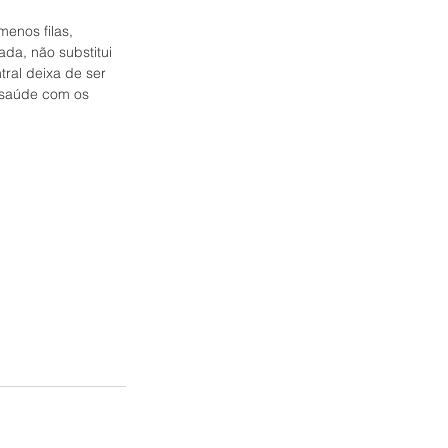
menos filas, 
da, não substitui 
ral deixa de ser 
 saúde com os 