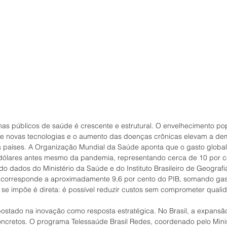
as públicos de saúde é crescente e estrutural. O envelhecimento pop
de novas tecnologias e o aumento das doenças crônicas elevam a de
s países. A Organização Mundial da Saúde aponta que o gasto globa
e dólares antes mesmo da pandemia, representando cerca de 10 por c
o dados do Ministério da Saúde e do Instituto Brasileiro de Geografia 
 corresponde a aproximadamente 9,6 por cento do PIB, somando gast
 se impõe é direta: é possível reduzir custos sem comprometer quali
ostado na inovação como resposta estratégica. No Brasil, a expansã
cretos. O programa Telessaúde Brasil Redes, coordenado pelo Minis