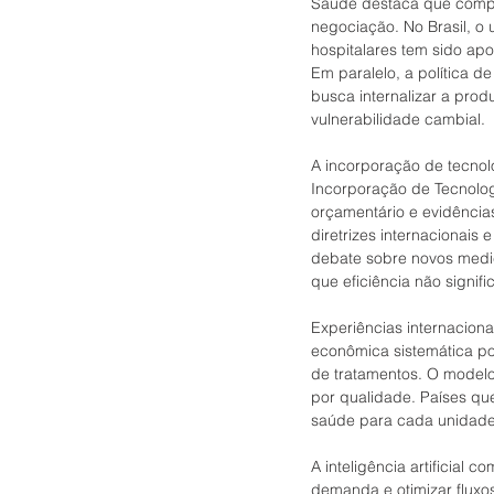
Saúde destaca que compra
negociação. No Brasil, o
hospitalares tem sido ap
Em paralelo, a política d
busca internalizar a pro
vulnerabilidade cambial.
A incorporação de tecnol
Incorporação de Tecnolog
orçamentário e evidênci
diretrizes internacionais
debate sobre novos medic
que eficiência não signif
Experiências internaciona
econômica sistemática por
de tratamentos. O modelo
por qualidade. Países qu
saúde para cada unidade 
A inteligência artificial
demanda e otimizar flux