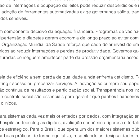
são de internações e ocupação de leitos pode reduzir desperdícios e
a adoção de ferramentas automatizadas exige governança sólida, tra
ados sensíveis.
 componente decisivo da equação financeira. Programas de vacinaç
hipertensão e diabetes geram economia de longo prazo ao evitar com
ia Organização Mundial da Saúde reforça que cada dólar investido e
micos ao reduzir internações e perdas de produtividade. Governos q
truturadas conseguem amortecer parte da pressão orçamentária assoc
ia de eficiência sem perda de qualidade ainda enfrenta ceticismo. R
tringir acesso ou precarizar serviços. A inovação só cumpre seu pap
 contínua de resultados e participação social. Transparência nos in
e controle social são essenciais para garantir que ganhos financeiros
línicos.
para sistemas cada vez mais orientados por dados, com integração en
hospitalar. Tecnologias digitais, avaliação econômica rigorosa e forta
é estratégico. Para o Brasil, que opera um dos maiores sistemas púb
r boas práticas de forma equitativa, respeitando as desigualdades re