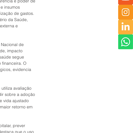
rência e poder de 
 e insumos 
ização de gastos. 
ério da Saúde, 
externa e 
 Nacional de 
de, impacto 
 saúde segue 
 financeira. O 
gicos, evidencia 
utiliza avaliação 
dir sobre a adoção 
 vida ajustado 
maior retorno em 
talar, prever 
estaca que o uso 