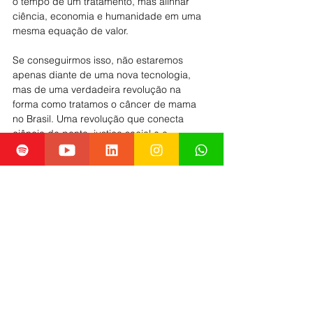
o tempo de um tratamento, mas alinhar 
ciência, economia e humanidade em uma 
mesma equação de valor.
Se conseguirmos isso, não estaremos 
apenas diante de uma nova tecnologia, 
mas de uma verdadeira revolução na 
forma como tratamos o câncer de mama 
no Brasil. Uma revolução que conecta 
ciência de ponta, justiça social e o 
compromisso coletivo com a equidade em 
saúde.
REFERÊNCIAS
: Veja São Paulo, 
National 
Cancer Institute, Food and Drug 
Administration, NHS England, Instituto 
Nacional de Câncer, Journal of Clinical 
Oncology 
Inovação em saúde
HIFU
Câncer de mama
Tratamento oncológico inovador
Medicina de precisão
Saúde feminina
Tecnologia médica