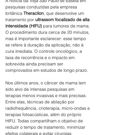
A notícia da 
Veja São Paulo
 se baseia em 
pesquisas conduzidas pela empresa 
britânica 
Theraclion
, que desenvolve um 
tratamento por 
ultrassom focalizado de alta 
intensidade (HIFU)
 para tumores de mama. 
O procedimento dura cerca de 20 minutos, 
mas é importante esclarecer: esse tempo 
se refere à duração da aplicação, não à 
cura imediata. O controle oncológico, a 
taxa de recorrência e o impacto em 
sobrevida ainda precisam ser 
comprovados em estudos de longo prazo.
Nos últimos anos, o câncer de mama tem 
sido alvo de intensas pesquisas em 
terapias menos invasivas e mais precisas. 
Entre elas, técnicas de ablação por 
radiofrequência, crioterapia, micro-ondas e 
terapias fotoacústicas, além do próprio 
HIFU. Todas compartilham o objetivo de 
reduzir o tempo de tratamento, minimizar 
efeitos colaterais e evitar cirurgias 