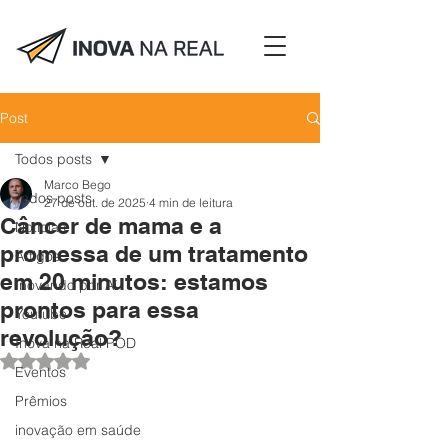
Post
Todos posts
Marco Bego
Todos posts
27 de out. de 2025
4 min de leitura
Câncer de mama e a
Notícias
promessa de um tratamento
Artigos
em 20 minutos: estamos
Inovando por Aí
prontos para essa
Youtube
revolução?
Inova na Real POD
Avaliado com NaN de 5 estrelas.
Eventos
Prêmios
inovação em saúde