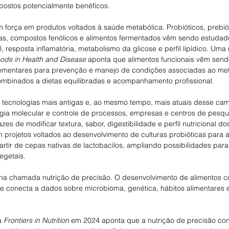
ostos potencialmente benéficos. 
força em produtos voltados à saúde metabólica. Probióticos, prebiót
icas, compostos fenólicos e alimentos fermentados vêm sendo estudado
l, resposta inflamatória, metabolismo da glicose e perfil lipídico. Uma
oods in Health and Disease
 aponta que alimentos funcionais vêm send
mentares para prevenção e manejo de condições associadas ao met
mbinados a dietas equilibradas e acompanhamento profissional.
 tecnologias mais antigas e, ao mesmo tempo, mais atuais desse ca
ogia molecular e controle de processos, empresas e centros de pesq
es de modificar textura, sabor, digestibilidade e perfil nutricional do
 projetos voltados ao desenvolvimento de culturas probióticas para 
artir de cepas nativas de lactobacilos, ampliando possibilidades para
egetais. 
á na chamada nutrição de precisão. O desenvolvimento de alimentos 
se conecta a dados sobre microbioma, genética, hábitos alimentares
a 
Frontiers in Nutrition
 em 2024 aponta que a nutrição de precisão con