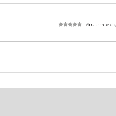
Avaliado com 0 de 5 estrelas.
Ainda sem avalia