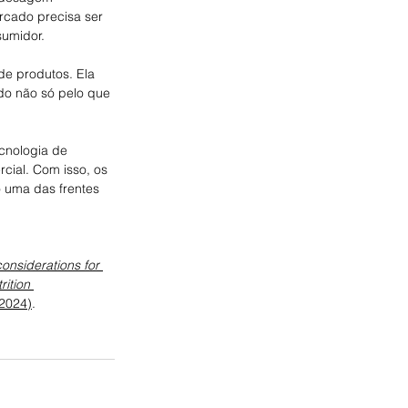
cado precisa ser 
umidor. 
de produtos. Ela 
ado não só pelo que 
cnologia de 
cial. Com isso, os 
 uma das frentes 
onsiderations for 
ition 
(2024)
.