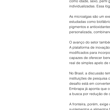
como idade, sexo, perfil 
individualizadas. Essa ló
As microalgas são um ex
estudadas como biofábrica
pigmentos e antioxidantes
personalizada, combinand
O avanço do setor também
A plataforma de inovação
modificados para incorpor
capazes de oferecer benef
real de simples apelo de 
No Brasil, a discussão te
instituições de pesquisa 
desafio está em converter
Embrapa já aponta que o 
a busca por redução de c
A fronteira, porém, exige
suplementos e alimentos