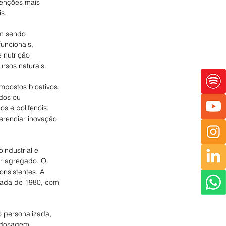
venções mais 
s. 
m sendo 
uncionais, 
 nutrição 
rsos naturais. 
mpostos bioativos. 
dos ou 
s e polifenóis, 
ferenciar inovação 
industrial e 
or agregado. O 
nsistentes. A 
cada de 1980, com 
o personalizada, 
 dosagem 