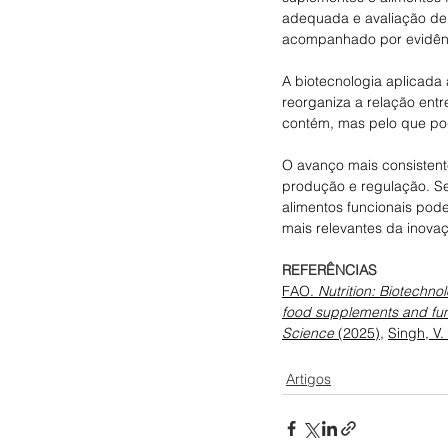
adequada e avaliação de 
acompanhado por evidênci
A biotecnologia aplicada
reorganiza a relação entr
contém, mas pelo que po
O avanço mais consistent
produção e regulação. Se
alimentos funcionais pod
mais relevantes da inova
REFERÊNCIAS
FAO. 
Nutrition: Biotechno
food supplements and fun
Science
 (2025)
, 
Singh, V. 
Artigos