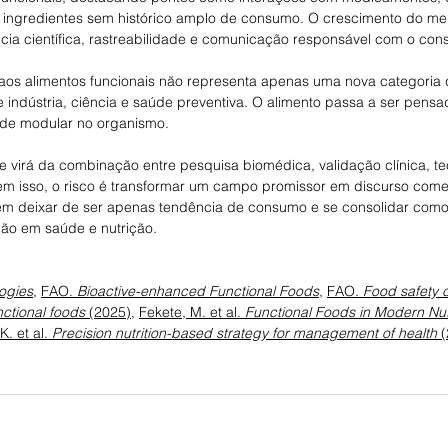
ingredientes sem histórico amplo de consumo. O crescimento do mer
a científica, rastreabilidade e comunicação responsável com o cons
 aos alimentos funcionais não representa apenas uma nova categoria 
e indústria, ciência e saúde preventiva. O alimento passa a ser pens
de modular no organismo.
e virá da combinação entre pesquisa biomédica, validação clínica, te
m isso, o risco é transformar um campo promissor em discurso comer
em deixar de ser apenas tendência de consumo e se consolidar como
ção em saúde e nutrição.
logies
, 
FAO. 
Bioactive-enhanced Functional Foods
, 
FAO. 
Food safety c
ctional foods
 (2025)
, 
Fekete, M. et al. 
Functional Foods in Modern Nutr
K. et al. 
Precision nutrition-based strategy for management of health
 