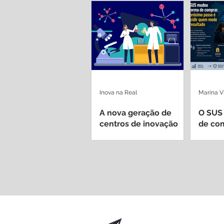
Inova na Real
Marina V
A nova geração de
O SUS
centros de inovação
de com
dentro de hospitais
passo 
universitários
mede 