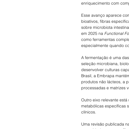
enriquecimento com comp
Esse avanço aparece com 
bioativos, fibras específ
sobre microbiota intestina
em 2025 na 
Functional F
como ferramentas comple
especialmente quando co
A fermentação é uma das
seleção microbiana, biol
desenvolver culturas capaz
Brasil, a Embrapa mantém
produtos não lácteos, a p
processadas e matrizes v
Outro eixo relevante est
metabólicas específicas 
clínicos. 
Uma revisão publicada n