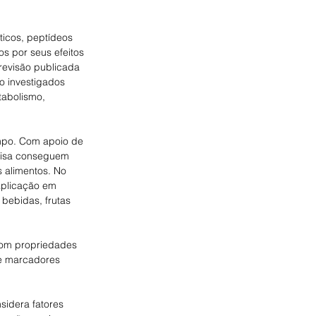
icos, peptídeos 
s por seus efeitos 
 revisão publicada 
o investigados 
abolismo, 
mpo. Com apoio de 
uisa conseguem 
s alimentos. No 
aplicação em 
 bebidas, frutas 
com propriedades 
 e marcadores 
sidera fatores 