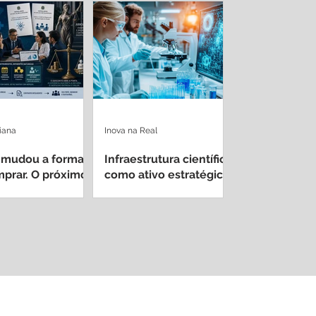
iana
Inova na Real
 mudou a forma
Infraestrutura científica
prar. O próximo
como ativo estratégico
é decidir quem
nacional
o resultado