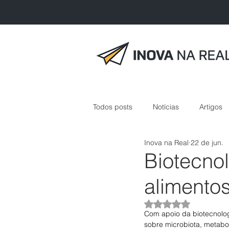
Todos posts
Notícias
Artigos
Inova na Real
22 de jun.
inovação em saúde
Biotecno
alimentos
Avaliado com NaN 
Com apoio da biotecnolog
sobre microbiota, metabo