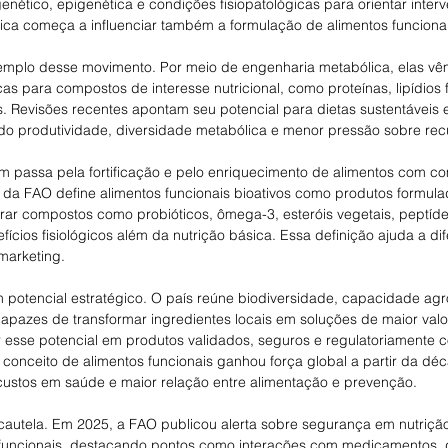
genético, epigenética e condições fisiopatológicas para orientar inter
gica começa a influenciar também a formulação de alimentos funcionai
emplo desse movimento. Por meio de engenharia metabólica, elas vê
s para compostos de interesse nutricional, como proteínas, lipídios f
. Revisões recentes apontam seu potencial para dietas sustentáveis e
o produtividade, diversidade metabólica e menor pressão sobre recu
 passa pela fortificação e pelo enriquecimento de alimentos com co
 da FAO define alimentos funcionais bioativos como produtos formula
ar compostos como probióticos, ômega-3, esteróis vegetais, peptídeo
ícios fisiológicos além da nutrição básica. Essa definição ajuda a di
marketing. 
m potencial estratégico. O país reúne biodiversidade, capacidade agro
capazes de transformar ingredientes locais em soluções de maior val
 esse potencial em produtos validados, seguros e regulatoriamente co
conceito de alimentos funcionais ganhou força global a partir da dé
ustos em saúde e maior relação entre alimentação e prevenção. 
 cautela. Em 2025, a FAO publicou alerta sobre segurança em nutriçã
 funcionais, destacando pontos como interações com medicamentos,