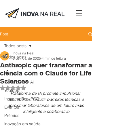
Post
Todos posts
Inova na Real
Todos posts
6 de nov. de 2025
4 min de leitura
Anthropic quer transformar a
Notícias
ciência com o Claude for Life
Artigos
Sciences
Inovando por Aí
Avaliado com NaN de 5 estrelas.
Youtube
Plataforma de IA promete impulsionar 
Inova na Real POD
descobertas, reduzir barreiras técnicas e 
aproximar laboratórios de um futuro mais 
Eventos
inteligente e colaborativo
Prêmios
inovação em saúde