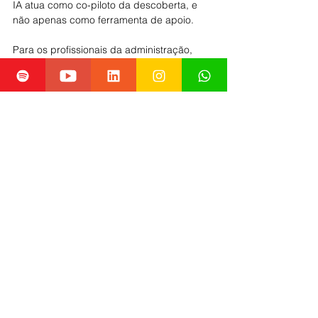
IA atua como co-piloto da descoberta, e 
não apenas como ferramenta de apoio.
Para os profissionais da administração, 
inovação e tecnologia, esse momento 
sinaliza que a infraestrutura de IA e ciência 
de dados vai se tornar parte do core 
business em áreas como saúde, 
biotecnologia e P&D. O desafio agora é 
como adaptar pessoas, processos e 
sistemas para aproveitar ao máximo essa 
nova onda; e como países como o Brasil 
podem se posicionar para não ficar 
apenas como usuários, mas como 
contribuintes e cocriadores nessa nova 
fronteira.
REFERÊNCIAS
: 
Folha de São Paulo
, 
Valor 
Econômico
, 
Olhar Digital
, 
Fast Company 
Brasil 
inovação em saúde
biotecnologia
inteligência artificial
pesquisa científica