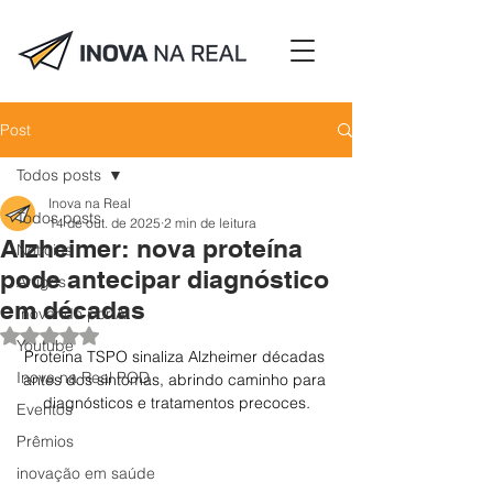
Post
Todos posts
Inova na Real
Todos posts
14 de out. de 2025
2 min de leitura
Alzheimer: nova proteína
Notícias
pode antecipar diagnóstico
Artigos
em décadas
Inovando por Aí
Avaliado com NaN de 5 estrelas.
Youtube
Proteína TSPO sinaliza Alzheimer décadas 
Inova na Real POD
antes dos sintomas, abrindo caminho para 
diagnósticos e tratamentos precoces
.
Eventos
Prêmios
inovação em saúde