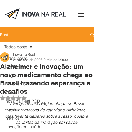
Post
Todos posts
Inova na Real
Todos posts
21 de set. de 2025
2 min de leitura
Alzheimer e inovação: um
Notícias
novo medicamento chega ao
Artigos
Brasil trazendo esperança e
Inovando por Aí
desafios
Youtube
Avaliado com NaN de 5 estrelas.
Inova na Real POD
Avanço biotecnológico chega ao Brasil 
Eventos
com promessas de retardar o Alzheimer, 
mas levanta debates sobre acesso, custo e 
Prêmios
os limites da inovação em saúde.
inovação em saúde