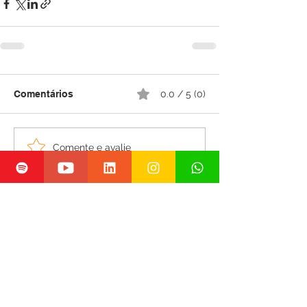
Comentários
0.0 / 5 (0)
Comente e avalie
A nova geração de centros de inovação
dentro de hospitais universitários
Inova na Real
há 1 dia
3 min de leitura