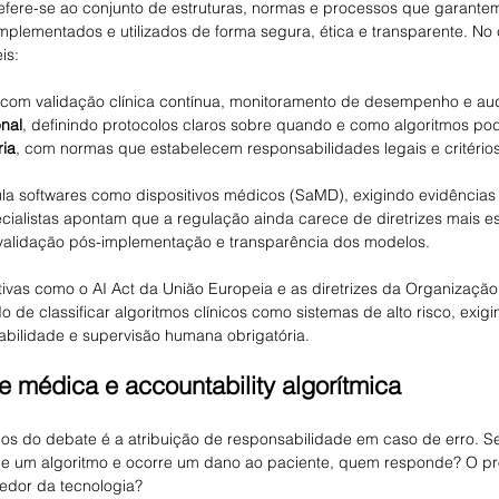
efere-se ao conjunto de estruturas, normas e processos que garante
implementados e utilizados de forma segura, ética e transparente. N
is:
 com validação clínica contínua, monitoramento de desempenho e audi
onal
, definindo protocolos claros sobre quando e como algoritmos pod
ria
, com normas que estabelecem responsabilidades legais e critérios
gula softwares como dispositivos médicos (SaMD), exigindo evidência
ecialistas apontam que a regulação ainda carece de diretrizes mais e
validação pós-implementação e transparência dos modelos.
ativas como o AI Act da União Europeia e as diretrizes da Organizaçã
de classificar algoritmos clínicos como sistemas de alto risco, exigi
eabilidade e supervisão humana obrigatória.
 médica e accountability algorítmica
cos do debate é a atribuição de responsabilidade em caso de erro. 
 um algoritmo e ocorre um dano ao paciente, quem responde? O prof
vedor da tecnologia?