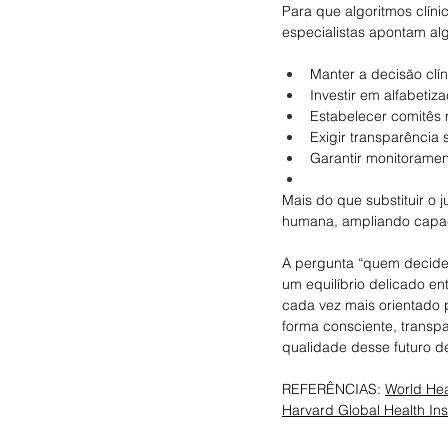
Para que algoritmos clín
especialistas apontam al
Manter a decisão clín
Investir em alfabetiza
Estabelecer comitês m
Exigir transparência 
Garantir monitorame
Mais do que substituir o 
humana, ampliando capaci
A pergunta “quem decide
um equilíbrio delicado en
cada vez mais orientado p
forma consciente, transpa
qualidade desse futuro 
REFERÊNCIAS: 
World Hea
Harvard Global Health Inst