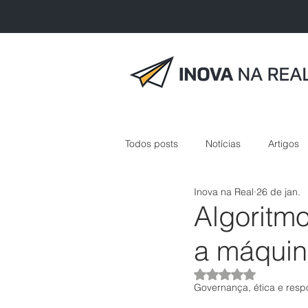
Todos posts
Notícias
Artigos
Inova na Real
26 de jan.
inovação em saúde
Algoritm
a máquin
Avaliado com NaN 
Governança, ética e respo