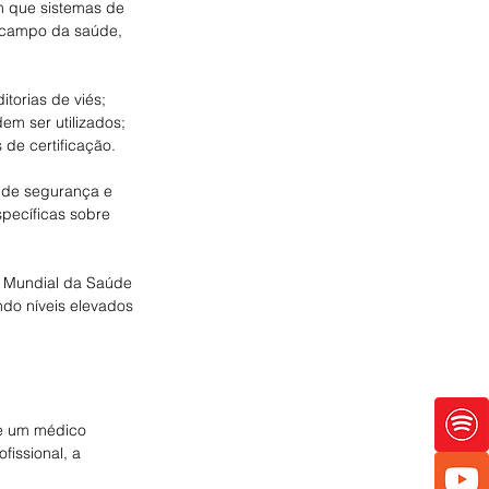
m que sistemas de 
o campo da saúde, 
torias de viés;
em ser utilizados;
 de certificação.
s de segurança e 
specíficas sobre 
o Mundial da Saúde 
ndo níveis elevados 
Se um médico 
issional, a 