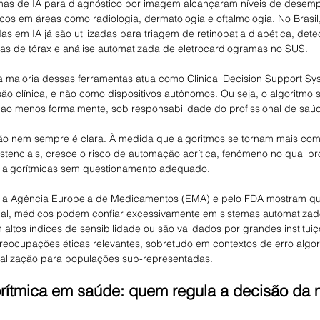
mas de IA para diagnóstico por imagem alcançaram níveis de desem
os em áreas como radiologia, dermatologia e oftalmologia. No Brasil
s em IA já são utilizadas para triagem de retinopatia diabética, det
ias de tórax e análise automatizada de eletrocardiogramas no SUS.
 maioria dessas ferramentas atua como Clinical Decision Support Sy
ão clínica, e não como dispositivos autônomos. Ou seja, o algoritmo 
 ao menos formalmente, sob responsabilidade do profissional de saú
ão nem sempre é clara. À medida que algoritmos se tornam mais com
istenciais, cresce o risco de automação acrítica, fenômeno no qual pr
 algorítmicas sem questionamento adequado.
la Agência Europeia de Medicamentos (EMA) e pelo FDA mostram qu
cial, médicos podem confiar excessivamente em sistemas automatizad
ltos índices de sensibilidade ou são validados por grandes instituiç
eocupações éticas relevantes, sobretudo em contextos de erro algorí
ralização para populações sub-representadas.
rítmica em saúde: quem regula a decisão da