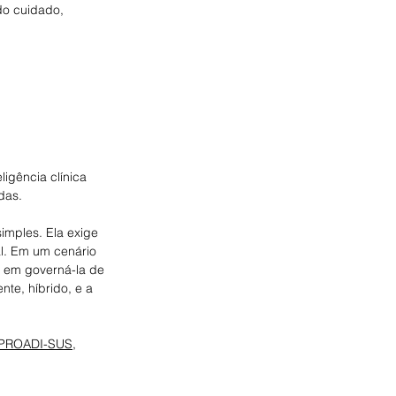
do cuidado, 
igência clínica 
das.
mples. Ela exige 
al. Em um cenário 
s em governá-la de 
te, híbrido, e a 
.
PROADI-SUS
, 