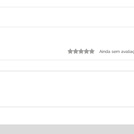
Avaliado com 0 de 5 estrelas.
Ainda sem avalia