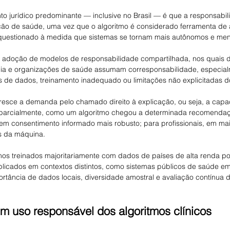
to jurídico predominante — inclusive no Brasil — é que a responsab
ição de saúde, uma vez que o algoritmo é considerado ferramenta de 
uestionado à medida que sistemas se tornam mais autônomos e meno
 adoção de modelos de responsabilidade compartilhada, nos quais 
gia e organizações de saúde assumam corresponsabilidade, especia
s de dados, treinamento inadequado ou limitações não explicitadas d
 cresce a demanda pelo chamado direito à explicação, ou seja, a cap
parcialmente, como um algoritmo chegou a determinada recomendaç
z em consentimento informado mais robusto; para profissionais, em ma
es da máquina.
mos treinados majoritariamente com dados de países de alta renda p
icados em contextos distintos, como sistemas públicos de saúde em
ortância de dados locais, diversidade amostral e avaliação contínua d
 uso responsável dos algoritmos clínicos