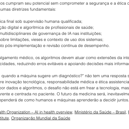
icos cumpram seu potencial sem comprometer a segurança e a ética 
gumas diretrizes fundamentais:
ica final sob supervisão humana qualificada;
ção digital e algorítmica de profissionais de saúde;
ultidisciplinares de governança de IA nas instituições;
sobre limitações, vieses e contexto de uso dos sistemas;
nto pós-implementação e revisão contínua de desempenho.
julgamento médico, os algoritmos devem atuar como extensões da intel
dades, reduzindo erros evitáveis e apoiando decisões mais informa
 quando a máquina sugere um diagnóstico?” não tem uma resposta si
tre inovação tecnológica, responsabilidade médica e ética assistenci
or dados e algoritmos, o desafio não está em frear a tecnologia, ma
rente e centrada no paciente. O futuro da medicina será, inevitavelmen
dependerá de como humanos e máquinas aprenderão a decidir juntos
lth Organization – AI in health overview
, 
Ministério da Saúde – Brasil
, 
itute
, 
Organização Mundial da Saúde