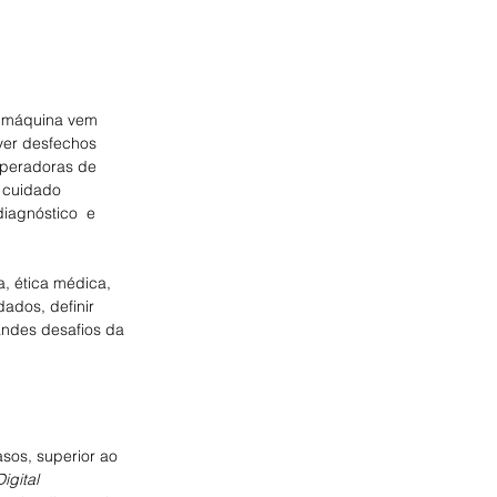
de máquina vem 
ver desfechos 
 operadoras de 
 cuidado 
iagnóstico  e 
, ética médica, 
ados, definir 
andes desafios da 
os, superior ao 
igital 