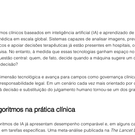
mos clínicos baseados em inteligência artificial (IA) e aprendizado 
médica em escala global. Sistemas capazes de analisar imagens, pre
ticos e apoiar decisões terapêuticas já estão presentes em hospitais,
uisa. No entanto, à medida que essas tecnologias ganham espaço no
questão central: quem, de fato, decide quando a máquina sugere um d
 decisão?
dimensão tecnológica e avança para campos como governança clínica
responsabilidade legal. Em um cenário cada vez mais orientado por d
o à decisão e substituição do julgamento humano tornou-se um dos gr
oritmos na prática clínica
ritmos de IA já apresentam desempenho comparável e, em alguns cas
 em tarefas específicas. Uma meta-análise publicada na 
The Lancet D