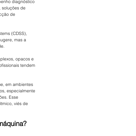
penho diagnóstico 
, soluções de 
ecção de 
stems (CDSS), 
sugere, mas a 
de.
plexos, opacos e 
ofissionais tendem 
e, em ambientes 
os, especialmente 
ões. Esse 
tmico, viés de 
 máquina?