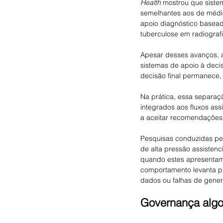
Health
 mostrou que siste
semelhantes aos de médic
apoio diagnóstico baseada
tuberculose em radiograf
Apesar desses avanços, a
sistemas de apoio à decis
decisão final permanece,
Na prática, essa separaç
integrados aos fluxos ass
a aceitar recomendações
Pesquisas conduzidas pe
de alta pressão assisten
quando estes apresentam a
comportamento levanta pr
dados ou falhas de gene
Governança algo