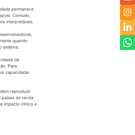
ilidade permanece 
apoio. Contudo, 
s interpretáveis.
desenvolvedores, 
lmente quando 
o sistema.
acidade de 
ão. Para 
ior capacidade 
odem reproduzir 
 países de renda 
e impacto clínico e 